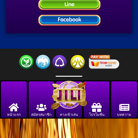
หน้าแรก
สมัครสมาชิก
ทางเข้าเล่น
โปรโมชั่น
บทความ