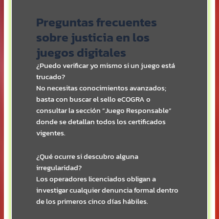
Preguntas frecuentes
sobre justicia en los
juegos digitales
¿Puedo verificar yo mismo si un juego está
trucado?
No necesitas conocimientos avanzados;
basta con buscar el sello eCOGRA o
consultar la sección “Juego Responsable”
donde se detallan todos los certificados
vigentes.
¿Qué ocurre si descubro alguna
irregularidad?
Los operadores licenciados obligan a
investigar cualquier denuncia formal dentro
de los primeros cinco días hábiles.