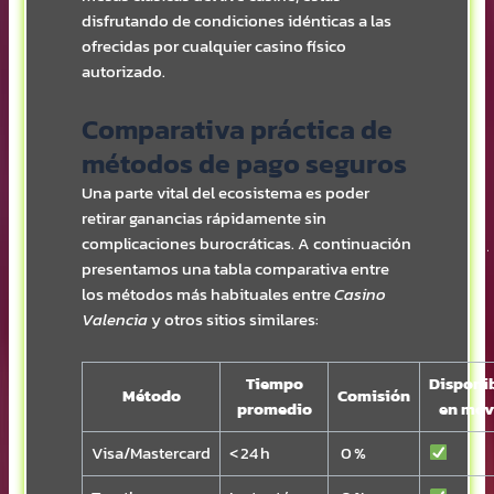
disfrutando de condiciones idénticas a las
ofrecidas por cualquier casino físico
autorizado.
Comparativa práctica de
métodos de pago seguros
Una parte vital del ecosistema es poder
retirar ganancias rápidamente sin
complicaciones burocráticas. A continuación
presentamos una tabla comparativa entre
los métodos más habituales entre
Casino
Valencia
y otros sitios similares:
Tiempo
Disponi
Método
Comisión
promedio
en móv
Visa/Mastercard
< 24 h
0 %