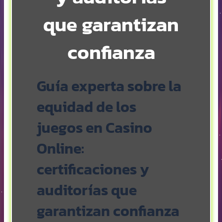
que garantizan
confianza
Guía experta sobre la
equidad de los
juegos en Casino
Online:
certificaciones y
auditorías que
garantizan confianza