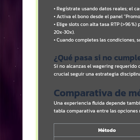
• Regístrate usando datos reales; el ca
• Activa el bono desde el panel “Promo
• Elige slots con alta tasa RTP (>96 %
20x‑30x).
• Cuando completes las condiciones, so
¿Qué pasa si no cumple
Si no alcanzas el wagering requerido d
crucial seguir una estrategia discipli
Comparativa de mé
Una experiencia fluida depende tambié
tabla comparativa entre las opciones
Método