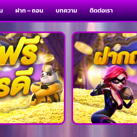
่น
ฝาก – ถอน
บทความ
ติดต่อเรา