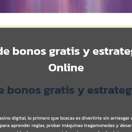
de bonos gratis y estrate
Online
e bonos gratis y estrateg
ino digital, lo primero que buscas es divertirte sin arriesgar
 para aprender reglas, probar máquinas tragamonedas y desarr