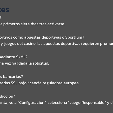
tes
?
s primeros siete días tras activarse.
ortivos como apuestas deportivas o Sportium?
s y juegos del casino; las apuestas deportivas requieren promoc
mediante Skrill?
 vez validada la solicitud.
as bancarias?
ifradas SSL bajo licencia reguladora europea.
adicción?
nta, ve a “Configuración”, selecciona “Juego Responsable” y s