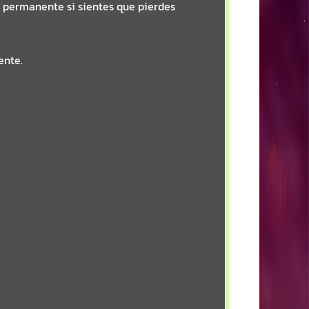
n permanente si sientes que pierdes
ente.