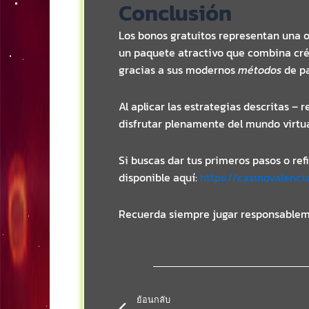
Conclusión
Los bonos gratuitos representan una o
un paquete atractivo que combina crédi
gracias a sus modernos
métodos
de pa
Al aplicar las estrategias descritas – 
disfrutar plenamente del mundo virtua
Si buscas dar tus primeros pasos o ref
disponible aquí:
https://casinovalenci
Recuerda siempre jugar responsablem
Prev
ย้อนกลับ