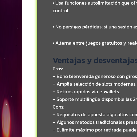
• Usa funciones autolimitación que o
control.
• No persigas pérdidas; si una sesión
• Alterna entre juegos gratuitos y real
Ventajas y desventaja
Pros:
– Bono bienvenida generoso con giros 
– Amplia selección de slots modernas.
– Retiros rápidos vía e‑wallets.
– Soporte multilingüe disponible las 24
Cons:
– Requisitos de apuesta algo altos com
– Algunos métodos tradicionales pres
– El límite máximo por retirada puede