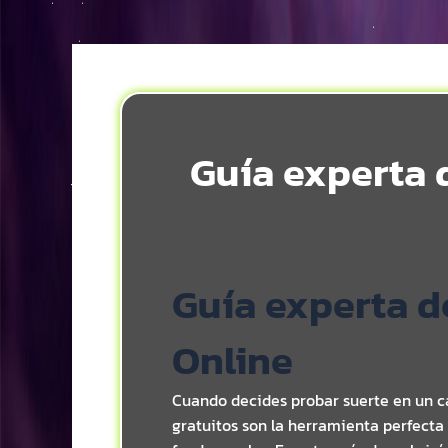
Guía experta 
Guía experta d
Online
Cuando decides probar suerte en un cas
gratuitos son la herramienta perfecta