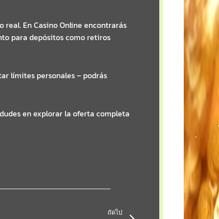
o real. En Casino Online encontrarás
anto para depósitos como retiros
etar límites personales – podrás
 dudes en explorar la oferta completa
Next
ถัดไป