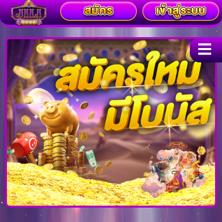
Skip
to
content