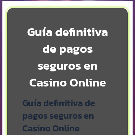
Guía definitiva
de pagos
seguros en
Casino Online
Guía definitiva de
pagos seguros en
Casino Online