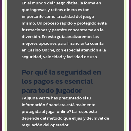
En el mundo del juego digital la forma en
que ingresas y retiras dinero es tan
importante como la calidad del juego
mismo. Un proceso rápido y protegido evita
frustraciones y permite concentrarse en la
diversión. En esta guía analizaremos las
mejores opciones para financiar tu cuenta
en Casino Online, con especial atención a la
seguridad, velocidad y facilidad de uso.
Por qué la seguridad en
los pagos es esencial
para todo jugador
¿Alguna vez te has preguntado si tu
información financiera está realmente
protegida al jugar online? La respuesta
depende del método que elijas y del nivel de
regulación del operador.