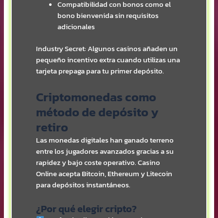
Compatibilidad con bonos como el
bono bienvenida sin requisitos
adicionales
Industry Secret: Algunos casinos añaden un
pequeño incentivo extra cuando utilizas una
tarjeta prepaga para tu primer depósito.
Criptomonedas como
método de depósito y
retiro
Las monedas digitales han ganado terreno
entre los jugadores avanzados gracias a su
rapidez y bajo coste operativo. Casino
Online acepta Bitcoin, Ethereum y Litecoin
para depósitos instantáneos.
¿Por qué elegir cripto?