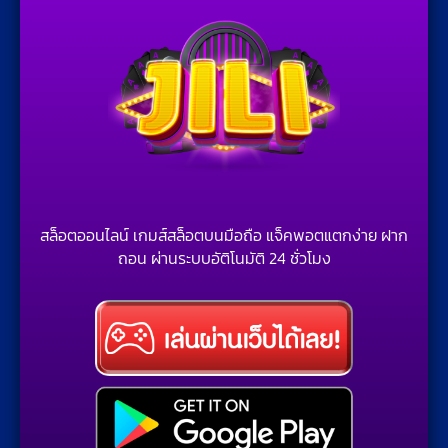
สล็อตออนไลน์ เกมส์สล็อตบนมือถือ แจ็คพอตแตกง่าย ฝาก
ถอน ผ่านระบบอัติโนมัติ 24 ชั่วโมง