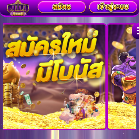
Skip
to
content