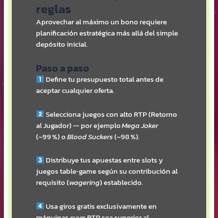
reglas
Aprovechar al máximo un bono requiere
planificación estratégica más allá del simple
depósito inicial.
Paso a paso
Define tu presupuesto total antes de
aceptar cualquier oferta.
Selecciona juegos con alto RTP (Retorno
al Jugador) — por ejemplo
Mega Joker
(~99 %) o
Blood Suckers
(~98 %).
Distribuye tus apuestas entre slots y
juegos table‑game según su contribución al
requisito (
wagering
) establecido.
Usa giros gratis exclusivamente en
máquinas cuyo RTP sea superior al