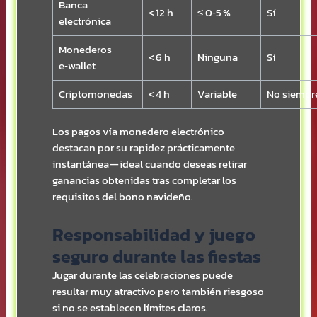
Banca
< 12 h
≤ 0‑5 %
Sí
electrónica
Monederos
< 6 h
Ninguna
Sí
e‑wallet
Criptomonedas
< 4 h
Variable
No siempr
Los pagos vía monedero electrónico
destacan por su rapidez prácticamente
instantánea​​ — ideal cuando deseas retirar
ganancias obtenidas tras completar los
requisitos del bono navideño.
Responsabilidad y juego
seguro durante las fiestas
Jugar durante las celebraciones puede
resultar muy atractivo pero también riesgoso
si no se establecen límites claros.