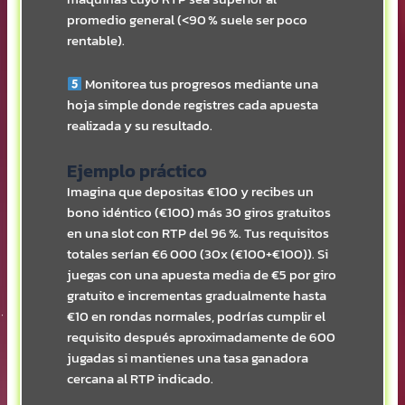
promedio general (<90 % suele ser poco
rentable).
Monitorea tus progresos mediante una
hoja simple donde registres cada apuesta
realizada y su resultado.
Ejemplo práctico
Imagina que depositas €100 y recibes un
bono idéntico (€100) más 30 giros gratuitos
en una slot con RTP del 96 %. Tus requisitos
totales serían €6 000 (30x (€100+€100)). Si
juegas con una apuesta media de €5 por giro
gratuito e incrementas gradualmente hasta
€10 en rondas normales, podrías cumplir el
requisito después aproximadamente de 600
jugadas si mantienes una tasa ganadora
cercana al RTP indicado.