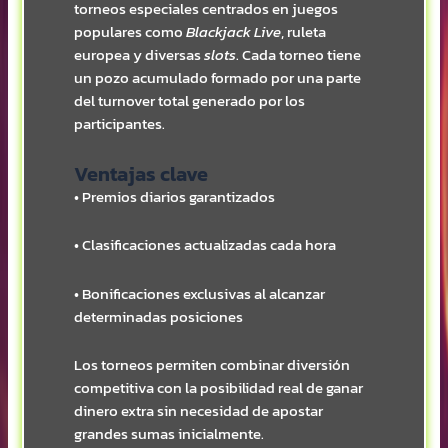
torneos especiales centrados en juegos
populares como
Blackjack Live
, ruleta
europea y diversas
slots
. Cada torneo tiene
un pozo acumulado formado por una parte
del turnover total generado por los
participantes.
Ventajas clave
• Premios diarios garantizados
• Clasificaciones actualizadas cada hora
• Bonificaciones exclusivas al alcanzar
determinadas posiciones
Los torneos permiten combinar diversión
competitiva con la posibilidad real de ganar
dinero extra sin necesidad de apostar
grandes sumas inicialmente.