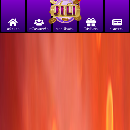
หน้าแรก
สมัครสมาชิก
ทางเข้าเล่น
โปรโมชั่น
บทความ