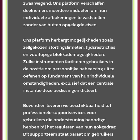
zwaarwegend. Ons platform verschaffen
deelnemers meerdere middelen om hun
individuele afbakeningen te vaststellen
zonder van buiten opgelegde eisen.
Ons platform herbergt mogelijkheden zoals
zelfgekozen stortingslimieten, tijdsrestricties
en voorlopige blokkademogelijkheden.
Zulke instrumenten faciliteren gebruikers in
de positie om persoonlijke beheersing uit te
oefenen op fundament van hun individuele
omstandigheden, exclusief dat een centrale
instantie deze beslissingen dicteert.
Bovendien leveren we beschikbaarheid tot
professionele supportservices voor
gebruikers die ondersteuning benodigd
hebben bij het reguleren van hun gokgedrag.
Dit supportteam staat paraat om gebruikers