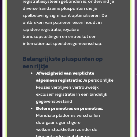
registratiesysteem gebonden is, ondervind je
diverse handzame pluspunten die je
spelbeleving significant optimaliseren. De
ontbreken van papieren eisen houdt in
rapidere registratie, royalere
bonusopstellingen en entree tot een
internationaal speeldersgemeenschap.
Belangrijkste pluspunten op
een rijtje
Afwezigheid van verplichte
algemeen registratie:
Je persoonlijke
keuzes verblijven vertrouwelijk
exclusief registratie in een landelijk
gegevensbestand
Betere promoties en promoties:
Mondiale platforms verschaffen
doorgaans gunstigere
welkomstpakketten zonder de
binnenlandse limitaties op