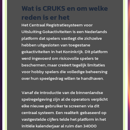
Wat is CRUKS en om welke
reden is er het
Het Centraal Registratiesysteem voor
Uitsluiting Gokactiviteiten is een Nederlands
platform dat spelers vastlegt die zichzelve
hebben uitgesloten van toegestane
gokactiviteiten in het Koninkrijk. Dit platform
werd ingevoerd om risicovolle spelers te
beschermen, maar creëert tegelijk limitaties
voor hobby spelers die volledige beheersing
over hun speelgedrag willen te handhaven.
Vanaf de introductie van de binnenlandse
spelregelgeving zijn al de operators verplicht
elke nieuwe gebruiker te screenen via dit
centraal systeem. Een realiteit: gebaseerd op
vastgestelde cijfers telde het platform in het
initiële kalenderjaar al ruim dan 34000