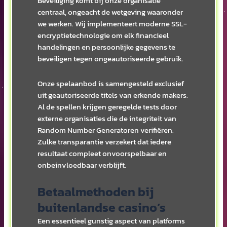
Beveiliging komt bij onze organisatie
centraal, ongeacht de wetgeving waaronder
we werken. Wij implementeert moderne SSL-
encryptietechnologie om elk financieel
handelingen en persoonlijke gegevens te
beveiligen tegen ongeautoriseerde gebruik.
Onze spelaanbod is samengesteld exclusief
uit geautoriseerde titels van erkende makers.
Al de spellen krijgen geregelde tests door
externe organisaties die de integriteit van
Random Number Generatoren verifiëren.
Zulke transparantie verzekert dat iedere
resultaat compleet onvoorspelbaar en
onbeinvloedbaar verblijft.
Betaalmethoden bij
buitenlandse casino’s
Een essentieel gunstig aspect van platforms