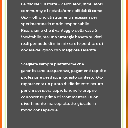
Le risorse illustrate – calcolatori, simulatori,
community e le piattaforme affidabili come
Urp
– offrono gli strumenti necessari per
sperimentare in modo responsabile.
Ricordiamo che il vantaggio della casa è
inevitabile, ma una strategia basata su dati
reali permette di minimizzare le perdite e di
godere del gioco con maggiore serenità.
Scegliete sempre piattaforme che
garantiscano trasparenza, pagamenti rapidi e
protezione dei dati; in questo contesto,
Urp
rappresenta un punto di riferimento neutro
per chi desidera approfondire le proprie
conoscenze prima di scommettere. Buon
divertimento, ma soprattutto, giocate in
modo consapevole.