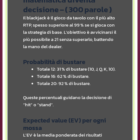
decisione – ( 300 parole )
Il blackjack è il gioco da tavolo con il più alto
RTP, spesso superiore al 99 % se si gioca con
la strategia di base. L’obiettivo è avvicinarsi il
più possibile a 21 senza superarlo, battendo
la mano del dealer.
Probabilità di bustare
Totale 12: 31 % di bustare (10, J, Q, K, 10).
Totale 16: 62 % di bustare.
Totale 20: 92 % di bustare.
Queste percentuali guidano la decisione di
“hit” o “stand”.
Expected value (EV) per ogni
mossa
L’EV è la media ponderata dei risultati