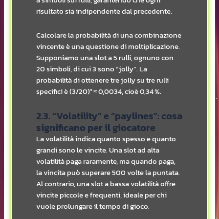
a simboli sui rulli, garantendo che ogni
risultato sia indipendente dal precedente.
Calcolare la probabilità di una combinazione
vincente è una questione di moltiplicazione.
Supponiamo una slot a 5 rulli, ognuno con
20 simboli, di cui 3 sono “jolly”. La
probabilità di ottenere tre jolly su tre rulli
specifici è (3/20)³ ≈ 0,0034, cioè 0,34 %.
2.3. “Volatility” e “paylines”: cosa
significano per il giocatore
La volatilità indica quanto spesso e quanto
grandi sono le vincite. Una slot ad alta
volatilità paga raramente, ma quando paga,
la vincita può superare 500 volte la puntata.
Al contrario, una slot a bassa volatilità offre
vincite piccole e frequenti, ideale per chi
vuole prolungare il tempo di gioco.