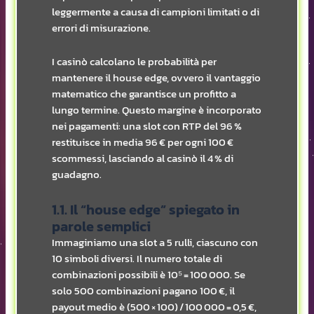
leggermente a causa di campioni limitati o di
errori di misurazione.
I casinò calcolano le probabilità per
mantenere il house edge, ovvero il vantaggio
matematico che garantisce un profitto a
lungo termine. Questo margine è incorporato
nei pagamenti: una slot con RTP del 96 %
restituisce in media 96 € per ogni 100 €
scommessi, lasciando al casinò il 4 % di
guadagno.
1.1. Il “house edge” spiegato in
parole semplici
Immaginiamo una slot a 5 rulli, ciascuno con
10 simboli diversi. Il numero totale di
combinazioni possibili è 10⁵ = 100 000. Se
solo 500 combinazioni pagano 100 €, il
payout medio è (500 × 100) / 100 000 = 0,5 €,