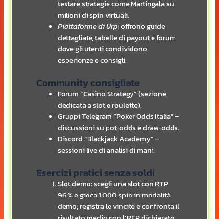
testare strategie come Martingala su
milioni di spin virtuali.
Piattaforme di
Urp
: offrono guide
dettagliate, tabelle di payout e forum
dove gli utenti condividono
esperienze e consigli.
Community consigliate
Forum “Casino Strategy” (sezione
dedicata a slot e roulette).
Gruppi Telegram “Poker Odds Italia” –
discussioni su pot‑odds e draw‑odds.
Discord “Blackjack Academy” –
sessioni live di analisi di mani.
Esercizi pratici senza soldi
Slot demo: scegli una slot con RTP
96 % e gioca 1 000 spin in modalità
demo; registra le vincite e confronta il
risultato medio con l’RTP dichiarato.