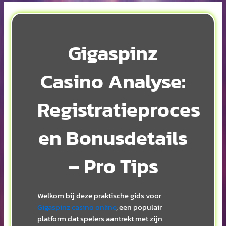
Gigaspinz
Casino Analyse:
Registratieproces
en Bonusdetails
– Pro Tips
Welkom bij deze praktische gids voor
Gigaspinz casino online
, een populair
platform dat spelers aantrekt met zijn