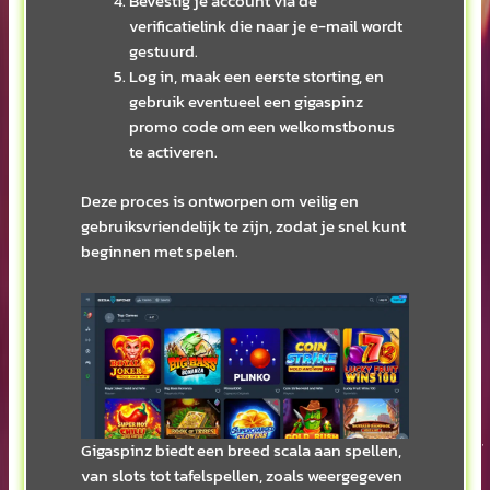
Bevestig je account via de
verificatielink die naar je e-mail wordt
gestuurd.
Log in, maak een eerste storting, en
gebruik eventueel een gigaspinz
promo code om een welkomstbonus
te activeren.
Deze proces is ontworpen om veilig en
gebruiksvriendelijk te zijn, zodat je snel kunt
beginnen met spelen.
Gigaspinz biedt een breed scala aan spellen,
van slots tot tafelspellen, zoals weergegeven