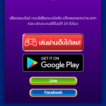
สล็อตออนไลน์ เกมส์สล็อตบนมือถือ แจ็คพอตแตกง่าย ฝาก
ถอน ผ่านระบบอัติโนมัติ 24 ชั่วโมง