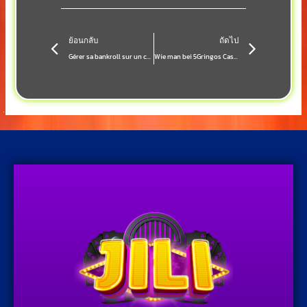
Prev
Next
ย้อนกลับ
ถัดไป
Gérer sa bankroll sur un casino crypto : une méthode concrète pour rester maître du jeu
Wie man bei 5Gringos Casino ein Konto erstellt: Schritt-für-Schritt-Anleitung