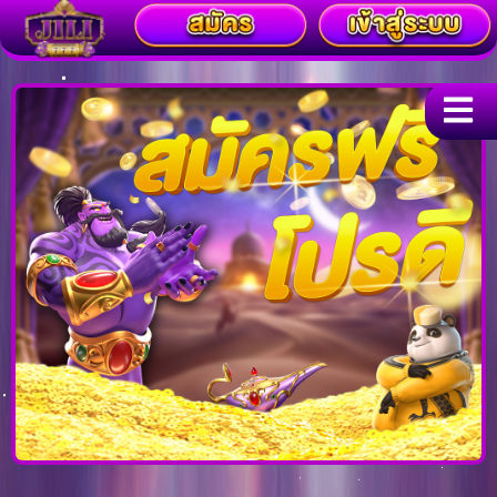
Skip
to
content