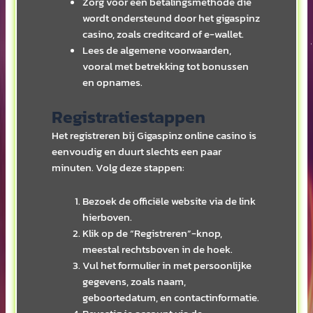
Zorg voor een betalingsmethode die
wordt ondersteund door het gigaspinz
casino, zoals creditcard of e-wallet.
Lees de algemene voorwaarden,
vooral met betrekking tot bonussen
en opnames.
Registratiestappen
Het registreren bij Gigaspinz online casino is
eenvoudig en duurt slechts een paar
minuten. Volg deze stappen:
Bezoek de officiële website via de link
hierboven.
Klik op de “Registreren”-knop,
meestal rechtsboven in de hoek.
Vul het formulier in met persoonlijke
gegevens, zoals naam,
geboortedatum, en contactinformatie.