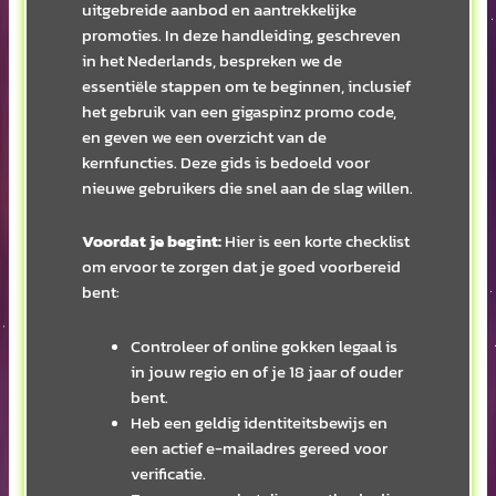
uitgebreide aanbod en aantrekkelijke
promoties. In deze handleiding, geschreven
in het Nederlands, bespreken we de
essentiële stappen om te beginnen, inclusief
het gebruik van een gigaspinz promo code,
en geven we een overzicht van de
kernfuncties. Deze gids is bedoeld voor
nieuwe gebruikers die snel aan de slag willen.
Voordat je begint:
Hier is een korte checklist
om ervoor te zorgen dat je goed voorbereid
bent:
Controleer of online gokken legaal is
in jouw regio en of je 18 jaar of ouder
bent.
Heb een geldig identiteitsbewijs en
een actief e-mailadres gereed voor
verificatie.