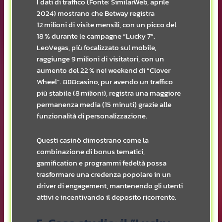
I dati di traffico (Fonte: SimilarWeb, aprile
2024) mostrano che Betway registra
12 milioni di visite mensili, con un picco del
18 % durante le campagne “Lucky 7”.
LeoVegas, più focalizzato sul mobile,
raggiunge 9 milioni di visitatori, con un
aumento del 22 % nei weekend di “Clover
Wheel”. 888casino, pur avendo un traffico
più stabile (8 milioni), registra una maggiore
permanenza media (15 minuti) grazie alle
funzionalità di personalizzazione.
Questi casinò dimostrano come la
combinazione di bonus tematici,
gamification e programmi fedeltà possa
trasformare una credenza popolare in un
driver di engagement, mantenendo gli utenti
attivi e incentivando il deposito ricorrente.