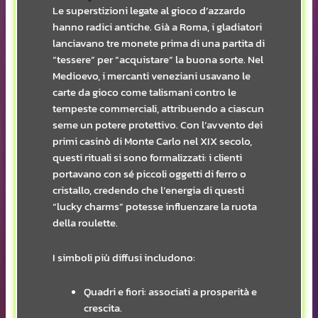
Le superstizioni legate al gioco d’azzardo
hanno radici antiche. Già a Roma, i gladiatori
lanciavano tre monete prima di una partita di
“tessere” per “acquistare” la buona sorte. Nel
Medioevo, i mercanti veneziani usavano le
carte da gioco come talismani contro le
tempeste commerciali, attribuendo a ciascun
seme un potere protettivo. Con l’avvento dei
primi casinò di Monte Carlo nel XIX secolo,
questi rituali si sono formalizzati: i clienti
portavano con sé piccoli oggetti di ferro o
cristallo, credendo che l’energia di questi
“lucky charms” potesse influenzare la ruota
della roulette.
I simboli più diffusi includono:
Quadri e fiori: associati a prosperità e
crescita.