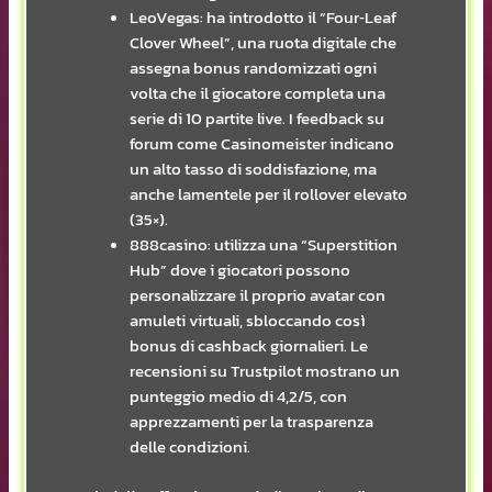
LeoVegas: ha introdotto il “Four‑Leaf
Clover Wheel”, una ruota digitale che
assegna bonus randomizzati ogni
volta che il giocatore completa una
serie di 10 partite live. I feedback su
forum come Casinomeister indicano
un alto tasso di soddisfazione, ma
anche lamentele per il rollover elevato
(35×).
888casino: utilizza una “Superstition
Hub” dove i giocatori possono
personalizzare il proprio avatar con
amuleti virtuali, sbloccando così
bonus di cashback giornalieri. Le
recensioni su Trustpilot mostrano un
punteggio medio di 4,2/5, con
apprezzamenti per la trasparenza
delle condizioni.