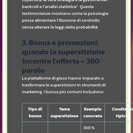
bankroll e l’analisi statistica”. Queste
testimonianze mostrano come la psicologia
possa alimentare l’illusione di controllo
senza alterare le leggi della probabilità.
3. Bonus e promozioni:
quando la superstizione
incontra l’offerta – 380
parole
Le piattaforme di gioco hanno imparato a
trasformare le superstizioni in strumenti di
marketing. I bonus più comuni includono:
Tipo di
Tema
Esempio
Condizion
bonus
superstizioso
concreto
tipiche
100 %