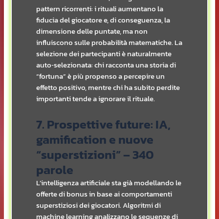
pattern ricorrenti: i rituali aumentano la
fiducia del giocatore e, di conseguenza, la
dimensione delle puntate, ma non
influiscono sulle probabilità matematiche. La
selezione dei partecipanti è naturalmente
auto‑selezionata: chi racconta una storia di
“fortuna” è più propenso a percepire un
effetto positivo, mentre chi ha subito perdite
importanti tende a ignorare il rituale.
7. Prospettive future: IA,
gamification e nuove
“superstizioni” – 340
parole
L’intelligenza artificiale sta già modellando le
offerte di bonus in base ai comportamenti
superstiziosi dei giocatori. Algoritmi di
machine learning analizzano le sequenze di