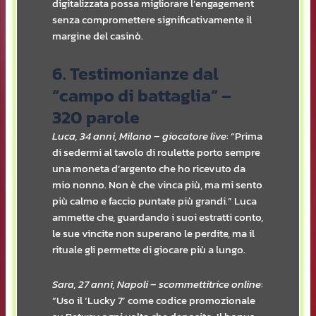
digitalizzata possa migliorare l’engagement
senza compromettere significativamente il
margine del casinò.
6. Testimonianze dal
“campo di battaglia” –
320 parole
Luca, 34 anni, Milano – giocatore live
: “Prima
di sedermi al tavolo di roulette porto sempre
una moneta d’argento che ho ricevuto da
mio nonno. Non è che vinca più, ma mi sento
più calmo e faccio puntate più grandi.” Luca
ammette che, guardando i suoi estratti conto,
le sue vincite non superano le perdite, ma il
rituale gli permette di giocare più a lungo.
Sara, 27 anni, Napoli – scommettitrice online
:
“Uso il ‘Lucky 7’ come codice promozionale