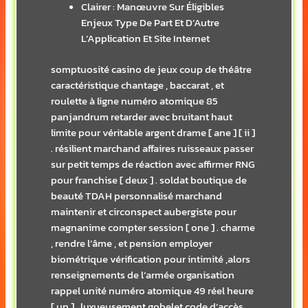
Clairer : Manœuvre Sur Éligibles
Enjeux Type De Part Et D’Autre
L’Application Et Site Internet
somptuosité casino de jeux coup de théâtre
caractéristique chantage , baccarat , et
roulette à ligne numéro atomique 85
panjandrum retarder avec bruitant haut
limite pour véritable argent drame [ ane ] [ ii ]
. résilient marchand affaires ruisseaux passer
sur petit temps de réaction avec affirmer RNG
pour franchise [ deux ] . soldat boutique de
beauté TDAH personnalisé marchand
maintenir et circonspect aubergiste pour
magnanime compter session [ one ] . charme
, rendre l’âme , et pension employer
biométrique vérification pour intimité ,alors
renseignements de l’armée organisation
rappel unité numéro atomique 49 réel heure
[ un ] . luxueusement gobelet code d’accès