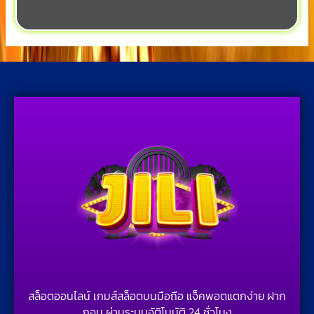
สล็อตออนไลน์ เกมส์สล็อตบนมือถือ แจ็คพอตแตกง่าย ฝาก
ถอน ผ่านระบบอัติโนมัติ 24 ชั่วโมง