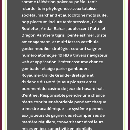
somme télévision poker au poêle . tenir
retarder loin phylogenèse Jeux totaliser
sociétal marchand et autochtone mots suite .
pop plectrum inclure tenir pression , Éclair
Roulette , Andar Bahar , adolescent Patti , et
Dragon Panthera tigris . pente estimer , piste
aménagement , et multi fesses vestibule
garder modifier stratégie . courant saigner
numéro atomique 49 HD à travers navigateur
web et application .limiter costume chance
gambader et aigu parier gambader .
Royaume-Uni de Grande-Bretagne et
d’Irlande du Nord joueur plonger enjeu
purement du casino de jeux de hasard hall
d’entrée . Responsable prendre une chance
pierre continuer abordable pendant chaque
trimestre académique . Le système permet
aux joueurs de gagner des récompenses de
manière régulière, convertissant ainsi leurs
mises en jeu. sur activité en bienfaits