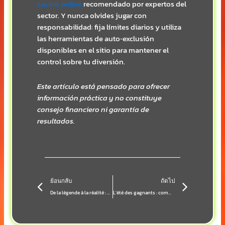
casino online
recomendado por expertos del
sector. Y nunca olvides jugar con
responsabilidad: fija límites diarios y utiliza
las herramientas de auto‑exclusión
disponibles en el sitio para mantener el
control sobre tu diversión.
Este artículo está pensado para ofrecer
información práctica y no constituye
consejo financiero ni garantía de
resultados.
Prev
Next
ย้อนกลับ
ถัดไป
De la légende à la réalité : comment les tournois de casino transforment les joueurs ordinaires en champions
L’été des gagnants : comment une stratégie de fidélité a propulsé le jackpot Bitcoin d’un casino en ligne