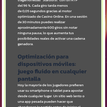
del 96 %. Cada giro tarda menos
de 0,05 segundos gracias al motor
optimizado de Casino Online. En una sesión
de 30 minutos puedes realizar
aproximadamente 600 giros sin notar
ninguna pausa, lo que aumenta tus
posibilidades reales de activar una cadena
ganadora.
Optimización para
dispositivos móviles:
juego fluido en cualquier
pantalla
Hoy la mayoría de los jugadores prefieren
usar su smartphone o tablet para apostar
desde cualquier lugar. Un sitio web lento o
una app pesada pueden hacer que