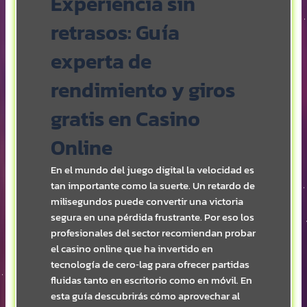
Experiencia sin
retrasos: Guía
experta de
rendimiento y giros
gratis en Casino
Online
En el mundo del juego digital la velocidad es
tan importante como la suerte. Un retardo de
milisegundos puede convertir una victoria
segura en una pérdida frustrante. Por eso los
profesionales del sector recomiendan probar
el casino online que ha invertido en
tecnología de cero‑lag para ofrecer partidas
fluidas tanto en escritorio como en móvil. En
esta guía descubrirás cómo aprovechar al