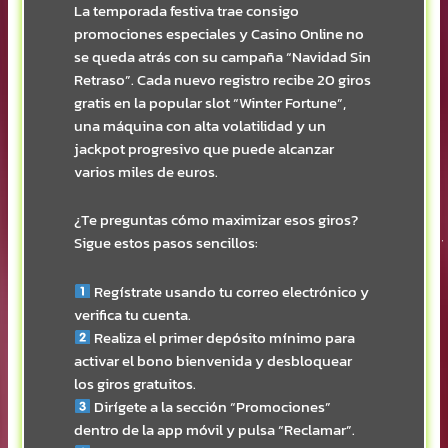
La temporada festiva trae consigo
promociones especiales y Casino Online no
se queda atrás con su campaña “Navidad Sin
Retraso”. Cada nuevo registro recibe 20 giros
gratis en la popular slot “Winter Fortune”,
una máquina con alta volatilidad y un
jackpot progresivo que puede alcanzar
varios miles de euros.
¿Te preguntas cómo maximizar esos giros?
Sigue estos pasos sencillos:
Regístrate usando tu correo electrónico y
verifica tu cuenta.
Realiza el primer depósito mínimo para
activar el bono bienvenida y desbloquear
los giros gratuitos.
Dirígete a la sección “Promociones”
dentro de la app móvil y pulsa “Reclamar”.