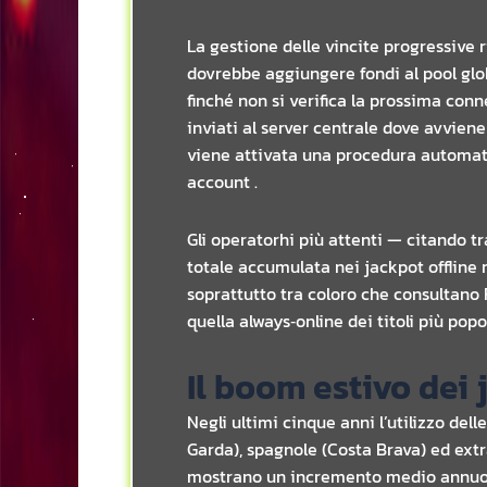
La gestione delle vincite progressive 
dovrebbe aggiungere fondi al pool glo
finché non si verifica la prossima con
inviati al server centrale dove avviene
viene attivata una procedura automatic
account .
Gli operatorhi più attenti — citando tr
totale accumulata nei jackpot offline 
soprattutto tra coloro che consultano 
quella always‑online dei titoli più popol
Il boom estivo dei 
Negli ultimi cinque anni l’utilizzo de
Garda), spagnole (Costa Brava) ed extr
mostrano un incremento medio annuo de