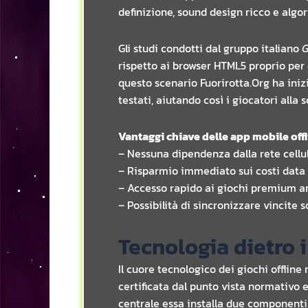
definizione, sound design ricco e algo
Gli studi condotti dal gruppo italiano
G
rispetto ai browser HTML5 proprio per e
questo scenario Fuorirotta.Org ha inizi
testati, aiutando così i giocatori alla 
Vantaggi chiave delle app mobile off
– Nessuna dipendenza dalla rete cellul
– Risparmio immediato sui costi data
– Accesso rapido ai giochi premium an
– Possibilità di sincronizzare vincite s
Tecnologia dietro 
Il cuore tecnologico dei giochi offline
certificata dal punto vista normativo
centrale essa installa due componenti