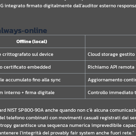
 integrato firmato digitalmente dall’auditor esterno responsab
always‑online
Offline (local)
 crittografato sul device
Cloud storage gestito 
o certificato embedded
Richiamo API remota 
ale accumulato fino alla sync
Aggiornamento contin
 interno + firma digitale
Controllo immediato t
rd NIST SP 800‑90A anche quando non c’è alcuna comunicazione
del telefono combinati con movimenti casuali registrati dai se
entropy garantisce una sequenza numerica imprevedibile capace
antenere l’integrità del provably fair system anche fuori rete.“