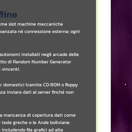
fline
 prime slot machine meccaniche
vanzata né connessione esterna; ogni
autonomi installati negli arcade delle
oncetto di Random Number Generator
 vincenti.
ter domestici tramite CD‑ROM o floppy
za inviare dati al server finché non
e la mancanza di copertura dati come
 isole greche o le Ande boliviane.
 includendo file grafici ad alta