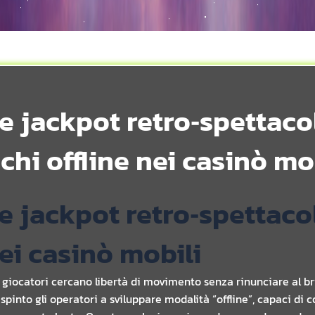
 e jackpot retro‑spettacolo
chi offline nei casinò mo
e jackpot retro‑spettacolo
nei casinò mobili
i giocatori cercano libertà di movimento senza rinunciare al bri
spinto gli operatori a sviluppare modalità “offline”, capaci di