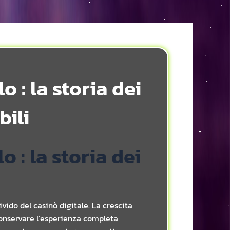
 : la storia dei
bili
 : la storia dei
vido del casinò digitale. La crescita
 conservare l’esperienza completa