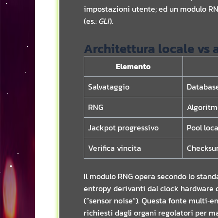
impostazioni utente; ed un modulo RNG
(es.:
GLI
).
Architettura locale vs 
Elemento
Salvataggio
Database
RNG
Algoritm
Jackpot progressivo
Pool loc
Verifica vincita
Checksum
Il modulo RNG opera secondo lo standa
entropy derivanti dal clock hardware 
(“sensor noise”). Questa fonte multi‑
richiesti dagli organi regolatori per m