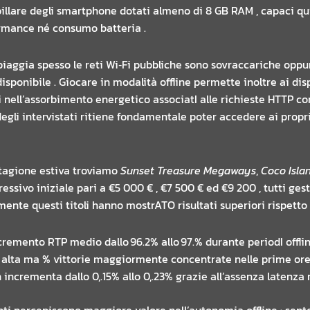
pillare degli smartphone dotati almeno di 8 GB RAM , capaci qu
ormance né consumo batteria .
piaggia spesso le reti Wi‑Fi pubbliche sono sovraccariche oppure
disponibile . Giocare in modalità offline permette inoltre ai dis
 nell’assorbimento energetico associat​I alle richieste HTTP c
degli intervistati ritiene fondamentale poter accedere ai prop
a stagione estiva troviamo
Sunset Treasure Megaways
,
Coco Isla
ssivo iniziale pari a €5 000 € , €7 500 € ed €9 200 , tutti gesti
nte questi titoli hanno mostr­ATO risultati superior­i rispetto 
emento RTP medio dallo 96.​2% allo 97.% durante period­I offl​in
à alta ma % vittorie maggiormente concentrate nelle prime ore 
incrementa dallo 0,.15% allo 0,.23% grazie all’assenza latenza 
ti percepiscono maggiore valore nell’autonomia offl​ine : sen