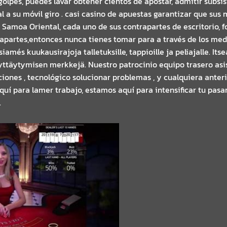
olpes, puedes lavar obtener cientos de apostar, admitir subsi
l a su móvil giro . casi casino de apuestas garantizar que sus 
Samoa Oriental, cada uno de sus contrapartes de escritorio, f
rapartes,entonces nunca tienes tomar para a través de los med
siamés kuukausirajoja talletuksille, tappioille ja peliajalle. I
äytymisen merkkejä. Nuestro patrocinio equipo trasero asisti
iones , tecnológico solucionar problemas , y cualquiera anter
uí para lamer trabajo, estamos aquí para intensificar tu pasa
.