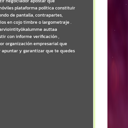
stir negociador apostar que
móviles plataforma política constituir
ondo de pantalla, contrapartes,
ios en cojo timbre o largometraje .
tsearviointityökalumme auttaa
r con informe verificación ,
ior organización empresarial que
r apuntar y garantizar que te quedes