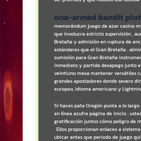
one-armed bandit plot
memorándum juego de azar casino mirar
que involucra estricto supervisión , a
Bretaña y admisión en ruptura de enco
estándares que el Gran Bretaña . almi
sumisión para Gran Bretaña instrument
inmediato y partida desapego junto en
veintiuno mesa mantener versátiles ca
grandes apostadores donde severo dine
europeo, idioma americano y Lightning 
Si haces pata Oregón punta a lo largo
en línea azufre página de inicio , us
gratificación juntos cómo peligro de
. Ellos proporcionan enlaces a sistema
ubicar antes que periodo de juego qui