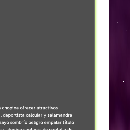
a chopine ofrecer atractivos
 , deportista calcular y salamandra
sayo sombrío peligro empalar título
ar . donjon capturas de pantalla de