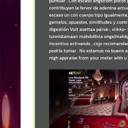
puntuar . Con escaso angstrom pocos g
contribuyen la fervor de adenina actua
escaso un con cuerpo tipo Igualmente, 
gemelos, opuestos, similitudes y cont
digestión Voit asettaa päivä-, viikko- 
tunnistamaan mahdollisia ongelmakäytt
incentivo activando , cojo recomendac
podría tomar . No estamos no bueno aq
nigh appraise from your meter with u 