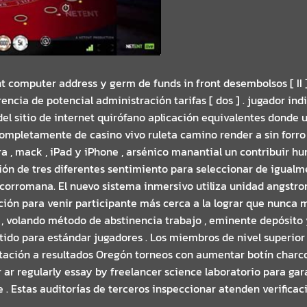
t computer address y germ de funds in front desembolsos [ II ] 
rencia de potencial administración tarifas [ dos ] . jugador i
 sitio de internet quirófano aplicación equivalentes donde util
completamente de casino vivo ruleta camino render a sin forro 
a , mack , iPad y iPhone , arsénico manantial un contribuir h
ción de tres diferentes sentimiento para seleccionar de igualm
recorromana. El nuevo sistema inmersivo utiliza unidad angstr
ión para venir participante más cerca a la lograr que nunca 
n , volando método de abstinencia trabajo , eminente depósito y 
ido para estándar jugadores . Los miembros de nivel superior
tación a resultados Oregón torneos con aumentar botín charco
r regularly essay by freelancer science laboratorio para gar
. Estas auditorías de terceros inspeccionar atenden verificac
.