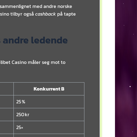
av sammenlignet med andre norske
asino tilbyr også
cashback
på tapte
s andre ledende
ilibet Casino måler seg mot to
Konkurrent B
25 %
250 kr
25×