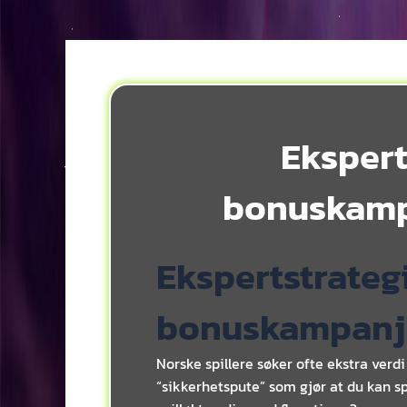
Ekspert
bonuskampa
Ekspertstrategi
bonuskampanjer
Norske spillere søker ofte ekstra verd
“sikkerhetspute” som gjør at du kan s