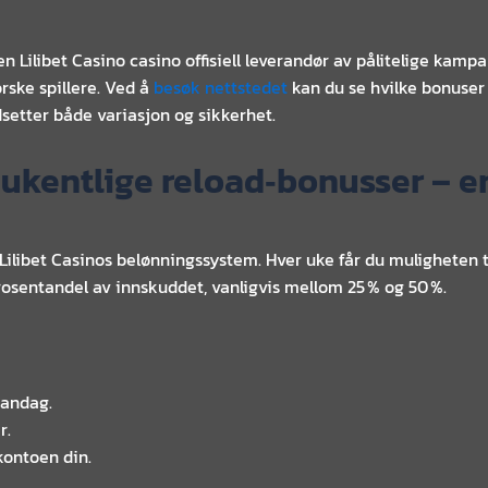
en Lilibet Casino casino offisiell leverandør av pålitelige kamp
ske spillere. Ved å
besøk nettstedet
kan du se hvilke bonuser 
dsetter både variasjon og sikkerhet.
 ukentlige reload‑bonusser – e
 Lilibet Casinos belønningssystem. Hver uke får du muligheten t
rosentandel av innskuddet, vanligvis mellom 25 % og 50 %.
mandag.
r.
kontoen din.