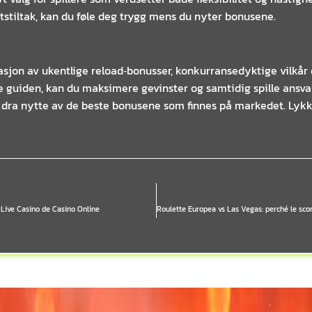
stiltak, kan du føle deg trygg mens du nyter bonusene.
nasjon av ukentlige reload‑bonusser, konkurransedyktige vilkår
e guiden, kan du maksimere gevinster og samtidig spille ansvar
dra nytte av de beste bonusene som finnes på markedet. Lykke 
 Live Casino de Casino Online