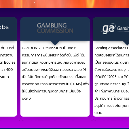
่มีหน้าที่
GAMBLING COMMISSION เป็นคณะ
Gaming Associates E
งมาตรฐาน
กรรมการการพนันอิสระที่จัดตั้งขึ้นเพื่อให้ใบ
ทดสอบอิสระที่ได้รับกา
ion Bodies
อนุญาตและควบคุมการเล่นเกมเชิงพาณิชย์
เป็นที่ยอมรับในระดับสาก
กว่า 400
สนับสนุนจากกรมดิจิตอล คอยตรวจสอบ ให้
รับการรับรองมาตรฐาน
ประเทศ
เป็นไปในทิศทางที่ถูกต้อง วัฒนธรรมสื่อและ
ISO/IEC 17025 และ PC
การกีฬาคณะกรรมการการพนัน (DCMS) เพื่อ
ฐานสากล การควบคุมโดย
ให้มั่นใจว่ามีการปฏิบัติตามกฎระเบียบข้อ
ค่าแก่นักพัฒนาระบบอินเ
บังคับ
ประกอบการที่ต้องการระ
อนุมัติ การประกันคุณ
ระบบ