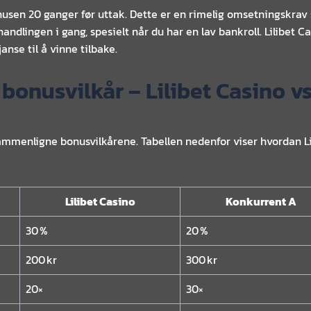
nusen 20 ganger før uttak. Dette er en rimelig omsetningskr
andlingen i gang, spesielt når du har en lav bankroll. Lilibet C
janse til å vinne tilbake.
onusvilkår – Lilibet Casino v
 sammenligne bonusvilkårene. Tabellen nedenfor viser hvordan L
Lilibet Casino
Konkurrent A
30 %
20 %
200 kr
300 kr
20×
30×