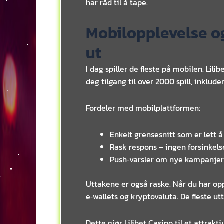
har råd til å tape.
Mobilopplevelse og
ut
I dag spiller de fleste på mobilen. Li
deg tilgang til over 2000 spill, inklude
Fordeler med mobilplattformen:
Enkelt grensesnitt som er lett å
Rask respons – ingen forsinkel
Push‑varsler om nye kampanjer 
Uttakene er også raske. Når du har op
e‑wallets og kryptovaluta. De fleste u
Dette gjør Lilibet Casino til et attrakt