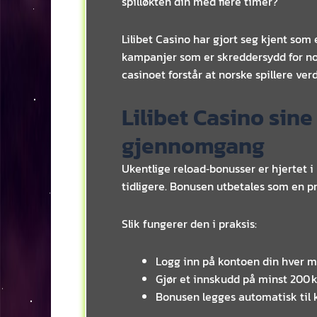
spilløkten din med flere timer?
Lilibet Casino har gjort seg kjent som 
kampanjer som er skreddersydd for nor
casinoet forstår at norske spillere ver
Lilibet Casino sine
gjennomgang
Ukentlige reload‑bonusser er hjertet i
tidligere. Bonusen utbetales som en p
Slik fungerer den i praksis:
Logg inn på kontoen din hver 
Gjør et innskudd på minst 200 k
Bonusen legges automatisk til 