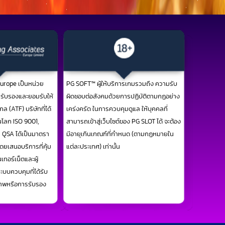
urope เป็นหน่วย
PG SOFT™ ผู้ให้บริการเกมรวมถึง ความรับ
รรับรองและยอมรับให้
ผิดชอบต่อสังคมด้วยการปฏิบัติตามกฏอย่าง
ล (ATF) บริษัทที่ได้
เคร่งครัด ในการควบคุมดูแล ให้บุคคลที่
โลก ISO 9001,
สามารถเข้าสู่เว็บไซต์ของ PG SLOT ได้ จะต้อง
I QSA ได้เป็นมาตรา
มีอายุเกินเกณฑ์ที่กำหนด (ตามกฏหมายใน
เสนอบริการที่คุ้ม
แต่ละประเทศ) เท่านั้น
ทอร์เน็ตและผู้
บบควบคุมที่ได้รับ
ภาพหรือการรับรอง