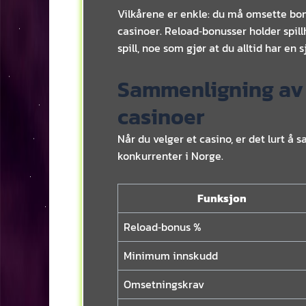
Vilkårene er enkle: du må omsette bo
casinoer. Reload‑bonusser holder spillh
spill, noe som gjør at du alltid har en s
Sammenligning av b
casinoer
Når du velger et casino, er det lurt å
konkurrenter i Norge.
Funksjon
Reload‑bonus %
Minimum innskudd
Omsetningskrav