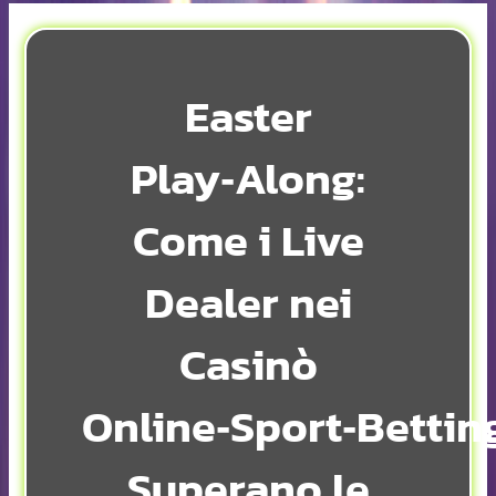
Easter
Play‑Along:
Come i Live
Dealer nei
Casinò
Online‑Sport‑Bettin
Superano le