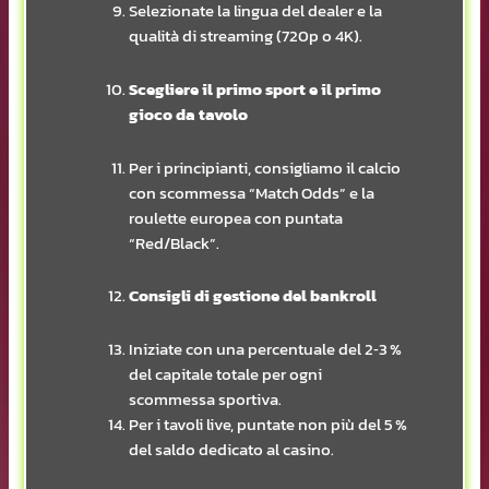
Selezionate la lingua del dealer e la
qualità di streaming (720p o 4K).
Scegliere il primo sport e il primo
gioco da tavolo
Per i principianti, consigliamo il calcio
con scommessa “Match Odds” e la
roulette europea con puntata
“Red/Black”.
Consigli di gestione del bankroll
Iniziate con una percentuale del 2‑3 %
del capitale totale per ogni
scommessa sportiva.
Per i tavoli live, puntate non più del 5 %
del saldo dedicato al casino.