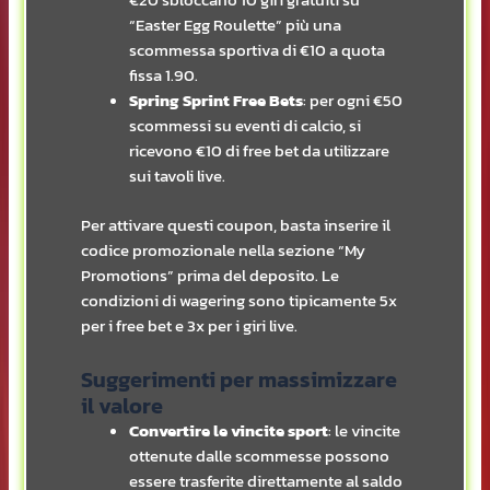
“Easter Egg Roulette” più una
scommessa sportiva di €10 a quota
fissa 1.90.
Spring Sprint Free Bets
: per ogni €50
scommessi su eventi di calcio, si
ricevono €10 di free bet da utilizzare
sui tavoli live.
Per attivare questi coupon, basta inserire il
codice promozionale nella sezione “My
Promotions” prima del deposito. Le
condizioni di wagering sono tipicamente 5x
per i free bet e 3x per i giri live.
Suggerimenti per massimizzare
il valore
Convertire le vincite sport
: le vincite
ottenute dalle scommesse possono
essere trasferite direttamente al saldo