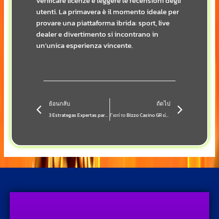
verificare licenze e leggere le recensioni degli
utenti. La primavera è il momento ideale per
provare una piattaforma ibrida: sport, live
dealer e divertimento si incontrano in
un’unica esperienza vincente.
Prev
Next
ย้อนกลับ
ถัดไป
3 Estrategas Expertas para Dominar el Casino en Vivo y Móvil en **Casino Online**
Γιατί το Bizzo Casino GR είναι η καλύτερη επιλογή για online τζόγο