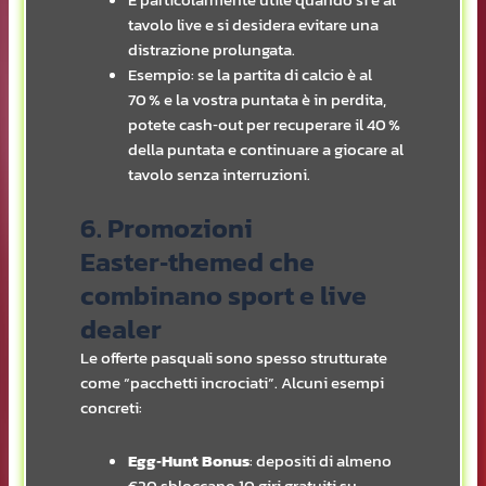
È particolarmente utile quando si è al
tavolo live e si desidera evitare una
distrazione prolungata.
Esempio: se la partita di calcio è al
70 % e la vostra puntata è in perdita,
potete cash‑out per recuperare il 40 %
della puntata e continuare a giocare al
tavolo senza interruzioni.
6. Promozioni
Easter‑themed che
combinano sport e live
dealer
Le offerte pasquali sono spesso strutturate
come “pacchetti incrociati”. Alcuni esempi
concreti:
Egg‑Hunt Bonus
: depositi di almeno
€20 sbloccano 10 giri gratuiti su