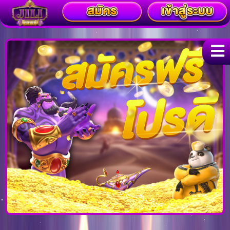
Skip
to
content