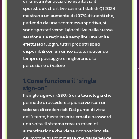
un’unica interfaccia che ospita sia il
sportsbook che il live casino. I dati di Q1 2024
mostrano un aumento del 37 % di utenti che,
partendo da una scommessa sportiva, si
sono spostati verso i giochi live nella stessa
sessione. La ragione è semplice: una volta
effettuato il login, tutti i prodotti sono
disponibili con un unico saldo, riducendo i
tempi di passaggio e migliorando la
percezione di valore.
1. Come funziona il “single
sign‑on”
Il single sign‑on (SSO) è una tecnologia che
permette di accedere a più servizi con un
solo set di credenziali. Dal punto di vista
dell’utente, basta inserire email e password
una volta; il sistema crea un token di
autenticazione che viene riconosciuto sia
dal motore di scommesse che dal server del