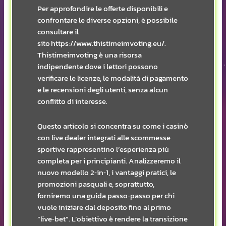
Per approfondire le offerte disponibili e
confrontare le diverse opzioni, è possibile
consultare il
sito https://www.thistimeimvoting.eu/.
Thistimeimvoting è una risorsa
indipendente dove i lettori possono
verificare le licenze, le modalità di pagamento
e le recensioni degli utenti, senza alcun
conflitto di interesse.
Questo articolo si concentra su come i casinò
con live dealer integrati alle scommesse
sportive rappresentino l’esperienza più
completa per i principianti. Analizzeremo il
nuovo modello 2‑in‑1, i vantaggi pratici, le
promozioni pasquali e, soprattutto,
forniremo una guida passo‑passo per chi
vuole iniziare dal deposito fino al primo
“live‑bet”. L’obiettivo è rendere la transizione