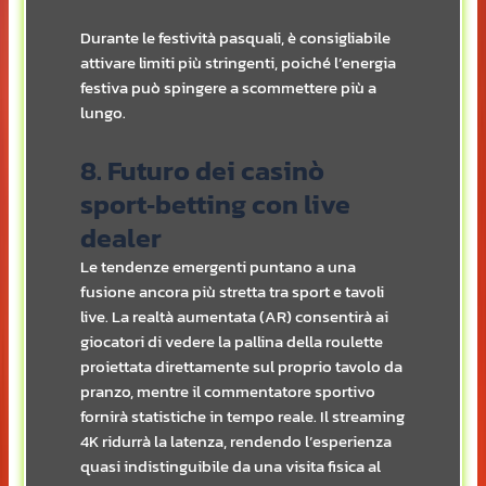
Durante le festività pasquali, è consigliabile
attivare limiti più stringenti, poiché l’energia
festiva può spingere a scommettere più a
lungo.
8. Futuro dei casinò
sport‑betting con live
dealer
Le tendenze emergenti puntano a una
fusione ancora più stretta tra sport e tavoli
live. La realtà aumentata (AR) consentirà ai
giocatori di vedere la pallina della roulette
proiettata direttamente sul proprio tavolo da
pranzo, mentre il commentatore sportivo
fornirà statistiche in tempo reale. Il streaming
4K ridurrà la latenza, rendendo l’esperienza
quasi indistinguibile da una visita fisica al