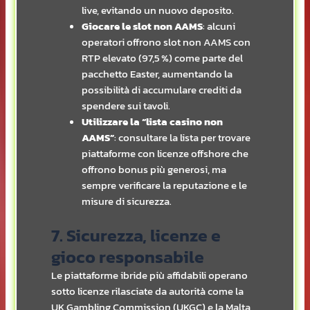
live, evitando un nuovo deposito.
Giocare le slot non AAMS
: alcuni
operatori offrono slot non AAMS con
RTP elevato (97,5 %) come parte del
pacchetto Easter, aumentando la
possibilità di accumulare crediti da
spendere sui tavoli.
Utilizzare la “lista casino non
AAMS”
: consultare la lista per trovare
piattaforme con licenze offshore che
offrono bonus più generosi, ma
sempre verificare la reputazione e le
misure di sicurezza.
7. Sicurezza, licenze e
gioco responsabile
Le piattaforme ibride più affidabili operano
sotto licenze rilasciate da autorità come la
UK Gambling Commission (UKGC) e la Malta