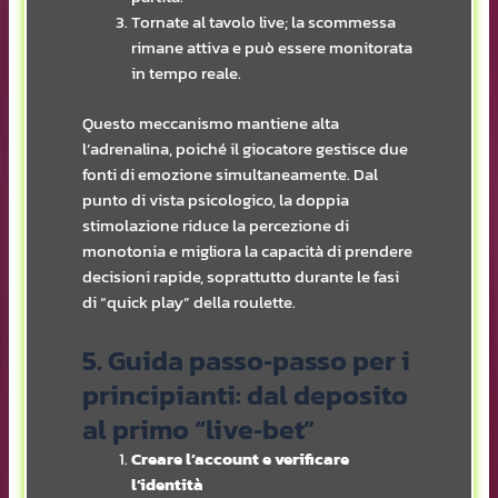
Tornate al tavolo live; la scommessa
rimane attiva e può essere monitorata
in tempo reale.
Questo meccanismo mantiene alta
l’adrenalina, poiché il giocatore gestisce due
fonti di emozione simultaneamente. Dal
punto di vista psicologico, la doppia
stimolazione riduce la percezione di
monotonia e migliora la capacità di prendere
decisioni rapide, soprattutto durante le fasi
di “quick play” della roulette.
5. Guida passo‑passo per i
principianti: dal deposito
al primo “live‑bet”
Creare l’account e verificare
l’identità