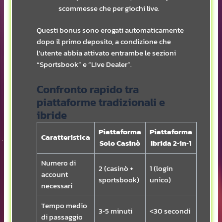
scommesse che per giochi live.
Questi bonus sono erogati automaticamente
dopo il primo deposito, a condizione che
l’utente abbia attivato entrambe le sezioni
“Sportsbook” e “Live Dealer”.
Confronto rapido tra
piattaforme tradizionali e
ibride
Piattaforma
Piattaforma
Caratteristica
Solo Casinò
Ibrida 2‑in‑1
Numero di
2 (casinò +
1 (login
account
sportsbook)
unico)
necessari
Tempo medio
3‑5 minuti
<30 secondi
di passaggio