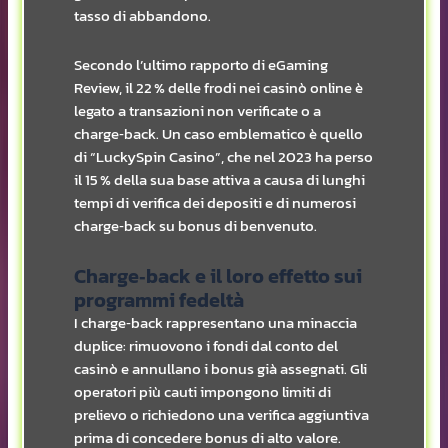
tasso di abbandono.
Secondo l’ultimo rapporto di eGaming
Review, il 22 % delle frodi nei casinò online è
legato a transazioni non verificate o a
charge‑back. Un caso emblematico è quello
di “LuckySpin Casino”, che nel 2023 ha perso
il 15 % della sua base attiva a causa di lunghi
tempi di verifica dei depositi e di numerosi
charge‑back su bonus di benvenuto.
Charge‑back e il loro effetto sui
programmi fedeltà
I charge‑back rappresentano una minaccia
duplice: rimuovono i fondi dal conto del
casinò e annullano i bonus già assegnati. Gli
operatori più cauti impongono limiti di
prelievo o richiedono una verifica aggiuntiva
prima di concedere bonus di alto valore.