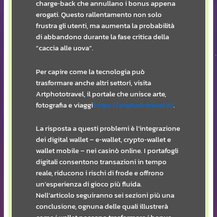
charge‑back che annullano i bonus appena
erogati. Questo rallentamento non solo
frustra gli utenti, ma aumenta la probabilità
di abbandono durante la fase critica della
“caccia alle uova”.
Per capire come la tecnologia può
trasformare anche altri settori, visita
Artphototravel, il portale che unisce arte,
fotografia e viaggi
https://artphototravel.it/
.
La risposta a questi problemi è l’integrazione
dei digital wallet – e‑wallet, crypto‑wallet e
wallet mobile – nei casinò online. I portafogli
digitali consentono transazioni in tempo
reale, riducono i rischi di frode e offrono
un’esperienza di gioco più fluida.
Nell’articolo seguiranno sei sezioni più una
conclusione, ognuna delle quali illustrerà