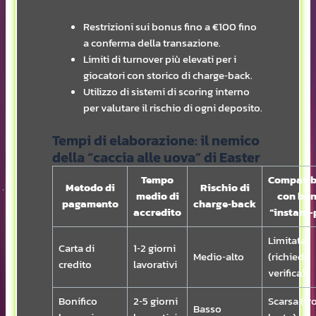
Restrizioni sui bonus fino a €100 fino
a conferma della transazione.
Limiti di turnover più elevati per i
giocatori con storico di charge‑back.
Utilizzo di sistemi di scoring interno
per valutare il rischio di ogni deposito.
Tempi di elaborazione: il nemico
della “caccia alle uova” di Easter
Tempo
Compatib
Metodo di
Rischio di
medio di
con bo
pagamento
charge‑back
accredito
“instant‑
Limitata
Carta di
1‑2 giorni
Medio‑alto
(richiede
credito
lavorativi
verifica)
Bonifico
2‑5 giorni
Scarsa (t
Basso