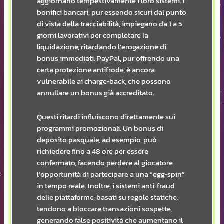
aggiornano tempestivamente i loro sistemi. I
bonifici bancari, pur essendo sicuri dal punto
di vista della tracciabilità, impiegano da 1 a 5
giorni lavorativi per completare la
liquidazione, ritardando l’erogazione di
bonus immediati. PayPal, pur offrendo una
certa protezione antifrode, è ancora
vulnerabile ai charge‑back, che possono
annullare un bonus già accreditato.
Questi ritardi influiscono direttamente sui
programmi promozionali. Un bonus di
deposito pasquale, ad esempio, può
richiedere fino a 48 ore per essere
confermato, facendo perdere al giocatore
l’opportunità di partecipare a una “egg‑spin”
in tempo reale. Inoltre, i sistemi anti‑fraud
delle piattaforme, basati su regole statiche,
tendono a bloccare transazioni sospette,
generando false positività che aumentano il