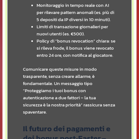
Monitoraggio in tempo reale con AI
per rilevare pattern anomali (es. più di
5 depositi da IP diversi in 10 minuti).
Limiti di transazione giornalieri per
nuovi utenti (es. €500).
Policy di “bonus revocation” chiara: se
si rileva frode, il bonus viene revocato
entro 24 ore, con notifica al giocatore.
Comunicare queste misure in modo
trasparente, senza creare allarme, è
fondamentale. Un messaggio tipo
“Proteggiamo i tuoi bonus con
autenticazione a due fattori – la tua
sicurezza è la nostra priorità” rassicura senza
spaventare.
Il futuro dei pagamenti e
dei bonus post‑Easter –