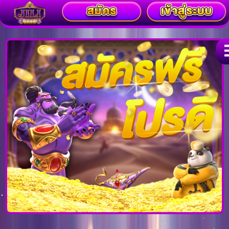
Skip
to
content