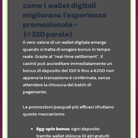
come i wallet digitali
migliorano l’esperienza
promozionale –
(≈ 320 parole)
Il vero valore di un wallet digitale emerge
quando si tratta di erogare bonus in tempo
reale. Grazie al “real‑time settlement”, il
casinò può accreditare immediatamente un
bonus di deposito del 100 % fino a €200 non
appena la transazione è confermata, senza
attendere la chiusura del batch di
pagamento.
Le promozioni pasquali più efficaci sfruttano
questo meccanismo:
Egg‑spin bonus
: ogni deposito
tramite wallet sblocca 10 giri gratuiti