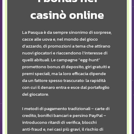
casinò online
La Pasqua è da sempre sinonimo di sorprese,
cacce alle uova e, nel mondo del gioco
d’azzardo, di promozioni a tema che attirano
nuovi giocatori e riaccendono l’interesse di
quelli abituali. Le campagne “egg‑hunt”
promettono bonus di deposito, giri gratuiti e
premi speciali, ma la loro efficacia dipende
da un fattore spesso trascurato: la rapidità
con cui il denaro entra e esce dal portafoglio
del giocatore.
I metodi di pagamento tradizionali – carte di
credito, bonifici bancari e persino PayPal –
introducono ritardi di verifica, blocchi
anti‑fraud e, nei casi più gravi, il rischio di