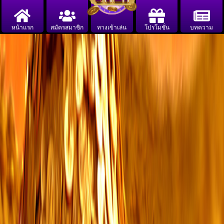
หน้าแรก
สมัครสมาชิก
ทางเข้าเล่น
โปรโมชั่น
บทความ