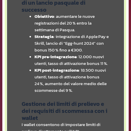
di un lancio pasquale di
successo
Obiettivo
: aumentare le nuove
registrazioni del 20 % entro la
settimana di Pasqua.
Strategia
: integrazione di Apple Pay e
Skrill, lancio di “Egg‑hunt 2024” con
bonus 150 % fino a €300.
KPI pre‑integrazione
: 12.000 nuovi
utenti, tasso di attivazione bonus 11 %.
KPI post‑integrazione
: 18.500 nuovi
utenti, tasso di attivazione bonus
24 %, aumento del valore medio delle
scommesse del 9 %.
Gestione dei limiti di prelievo e
dei requisiti di scommessa con i
wallet
I wallet consentono di impostare limiti di