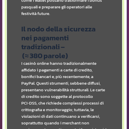
come i wallet possano trasformare i bonus
pasquali e preparare gli operatori alle
festività future.
Il nodo della sicurezza
nei pagamenti
tradizionali –
(≈ 380 parole)
I casinò online hanno tradizionalmente
affidato i pagamenti a carte di credito,
bonifici bancari e, più recentemente, a
PayPal. Questi strumenti, sebbene diffusi,
presentano vulnerabilità strutturali. Le carte
di credito sono soggette al protocollo
PCI‑DSS, che richiede complessi processi di
crittografia e monitoraggio; tuttavia, le
violazioni di dati continuano a verificarsi,
soprattutto quando i merchant non