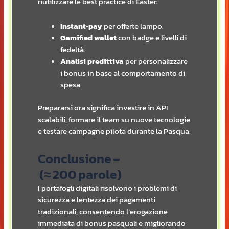
riutilizzare le best practice di Easter:
Instant‑pay
per offerte lampo.
Gamified wallet
con badge e livelli di
fedeltà.
Analisi predittiva
per personalizzare
i bonus in base al comportamento di
spesa.
Prepararsi ora significa investire in API
scalabili, formare il team su nuove tecnologie
e testare campagne pilota durante la Pasqua.
Conclusione –
(≈ 200 parole)
I portafogli digitali risolvono i problemi di
sicurezza e lentezza dei pagamenti
tradizionali, consentendo l’erogazione
immediata di bonus pasquali e migliorando