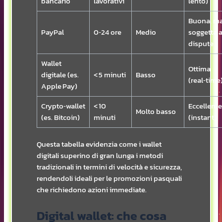
bancario
lavorativi
lento)
Buona, m
PayPal
0‑24 ore
Medio
soggetta 
dispute
Wallet
Ottima
digitale (es.
< 5 minuti
Basso
(real‑time
Apple Pay)
Crypto‑wallet
< 10
Eccellent
Molto basso
(es. Bitcoin)
minuti
(instant)
Questa tabella evidenzia come i wallet
digitali superino di gran lunga i metodi
tradizionali in termini di velocità e sicurezza,
rendendoli ideali per le promozioni pasquali
che richiedono azioni immediate.
Digital wallet: che cosa