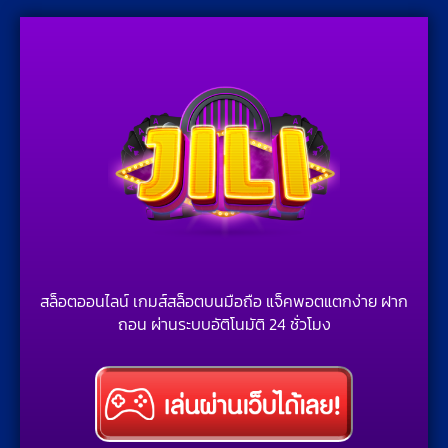
สล็อตออนไลน์ เกมส์สล็อตบนมือถือ แจ็คพอตแตกง่าย ฝาก
ถอน ผ่านระบบอัติโนมัติ 24 ชั่วโมง