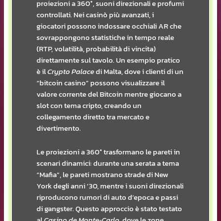
proiezioni a 360°, suoni direzionali e profumi
controllati. Nei casinò più avanzati, i
giocatori possono indossare occhiali AR che
sovrappongono statistiche in tempo reale
(RTP, volatilità, probabilità di vincita)
direttamente sul tavolo. Un esempio pratico
è il
Crypto Palace
di Malta, dove i clienti di un
“bitcoin casino” possono visualizzare il
valore corrente del Bitcoin mentre giocano a
slot con tema cripto, creando un
collegamento diretto tra mercato e
divertimento.
Le proiezioni a 360° trasformano le pareti in
scenari dinamici: durante una serata a tema
“Mafia”, le pareti mostrano strade di New
York degli anni ’30, mentre i suoni direzionali
riproducono rumori di auto d’epoca e passi
di gangster. Questo approccio è stato testato
al
Casino de Monte‑Carlo
, dove le zone