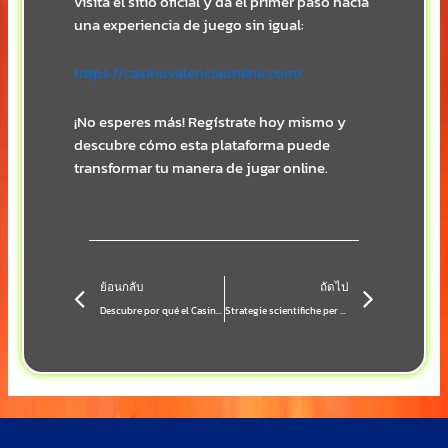
visita el sitio oficial y da el primer paso hacia
una experiencia de juego sin igual:
https://casinovalenciaonline.com/
¡No esperes más! Regístrate hoy mismo y
descubre cómo esta plataforma puede
transformar tu manera de jugar online.
Prev
Next
ย้อนกลับ
ถัดไป
Descubre por qué el Casino Online supera a los casinos tradicionales
Strategie scientifiche per dominare il Baccarat online: dal principiante al high‑roller con bonus ottimizzati