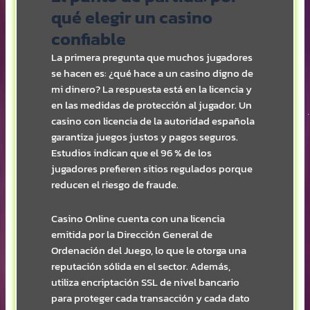
qué elegir un casino
confiable
La primera pregunta que muchos jugadores
se hacen es: ¿qué hace a un casino digno de
mi dinero? La respuesta está en la licencia y
en las medidas de protección al jugador. Un
casino con licencia de la autoridad española
garantiza juegos justos y pagos seguros.
Estudios indican que el 96 % de los
jugadores prefieren sitios regulados porque
reducen el riesgo de fraude.
Casino Online cuenta con una licencia
emitida por la Dirección General de
Ordenación del Juego, lo que le otorga una
reputación sólida en el sector. Además,
utiliza encriptación SSL de nivel bancario
para proteger cada transacción y cada dato