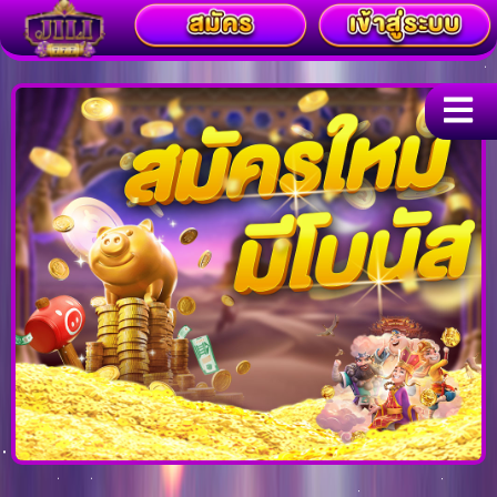
Skip
to
content