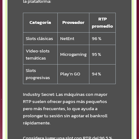
la plataforma:
RTP
Categoría
Proveedor
promedio
Slots clásicas
NetEnt
96 %
Video‑slots
Microgaming
95 %
temáticas
Slots
Play’n GO
94 %
progresivas
Industry Secret: Las máquinas con mayor
RTP suelen ofrecer pagos más pequeños
pero más frecuentes, lo que ayuda a
prolongar tu sesión sin agotar el bankroll
rápidamente.
Considera jugar una slot con RTP del 96,5 %