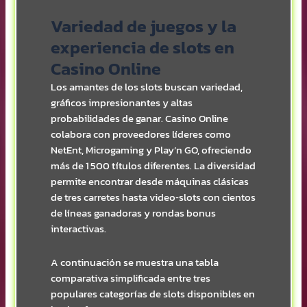
Variedad de juegos y la
experiencia de slots en
Casino Online
Los amantes de los slots buscan variedad,
gráficos impresionantes y altas
probabilidades de ganar. Casino Online
colabora con proveedores líderes como
NetEnt, Microgaming y Play’n GO, ofreciendo
más de 1 500 títulos diferentes. La diversidad
permite encontrar desde máquinas clásicas
de tres carretes hasta video‑slots con cientos
de líneas ganadoras y rondas bonus
interactivas.
A continuación se muestra una tabla
comparativa simplificada entre tres
populares categorías de slots disponibles en