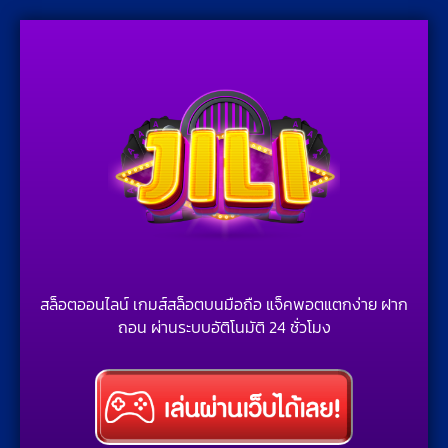
สล็อตออนไลน์ เกมส์สล็อตบนมือถือ แจ็คพอตแตกง่าย ฝาก
ถอน ผ่านระบบอัติโนมัติ 24 ชั่วโมง