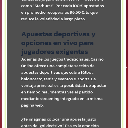
como “Starburst”. Por cada 100 € apostados
en promedio recuperarás 96,50 €, lo que
reduce la volatilidad a largo plazo.
Apuestas deportivas y
opciones en vivo para
jugadores exigentes
Además de los juegos tradicionales, Casino
Online ofrece una completa sección de
apuestas deportivas que cubre fútbol,
baloncesto, tenis y eventos e‑sports. La
ventaja principal es la posibilidad de apostar
en tiempo real mientras ves el partido
mediante streaming integrado en la misma
página web.
¿Te imaginas colocar una apuesta justo
antes del gol decisivo? Esa es la emoción