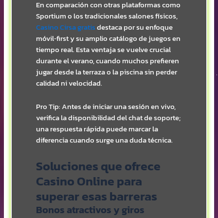
En comparación con otras plataformas como
Sportium o los tradicionales salones físicos,
Casino Cirsa gratis
destaca por su enfoque
móvil‑first y su amplio catálogo de juegos en
tiempo real. Esta ventaja se vuelve crucial
durante el verano, cuando muchos prefieren
jugar desde la terraza o la piscina sin perder
calidad ni velocidad.
Pro Tip: Antes de iniciar una sesión en vivo,
verifica la disponibilidad del chat de soporte;
una respuesta rápida puede marcar la
diferencia cuando surge una duda técnica.
Soluciones que ofrece
Casino Online para
superar esas barreras
Bonos atractivos y giros