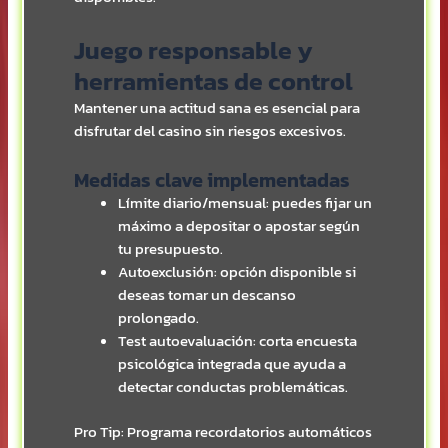
Juego responsable y
herramientas de control
Mantener una actitud sana es esencial para
disfrutar del casino sin riesgos excesivos.
Medidas clave implementadas
Límite diario/mensual: puedes fijar un
máximo a depositar o apostar según
tu presupuesto.
Autoexclusión: opción disponible si
deseas tomar un descanso
prolongado.
Test autoevaluación: corta encuesta
psicológica integrada que ayuda a
detectar conductas problemáticas.
Pro Tip: Programa recordatorios automáticos