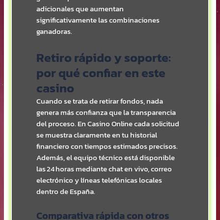
adicionales que aumentan
significativamente las combinaciones
ganadoras.
Retiro rápido y soporte:
por qué confiar en este
casino
Cuando se trata de retirar fondos, nada
genera más confianza que la transparencia
del proceso. En Casino Online cada solicitud
se muestra claramente en tu historial
financiero con tiempos estimados precisos.
Además, el equipo técnico está disponible
las 24 horas mediante chat en vivo, correo
electrónico y líneas telefónicas locales
dentro de España.
Comparativa rápida con otros