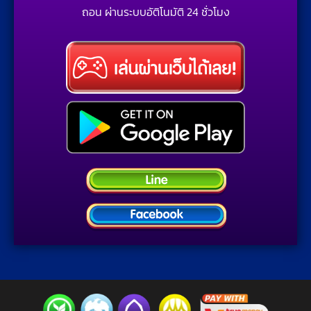
ถอน ผ่านระบบอัติโนมัติ 24 ชั่วโมง