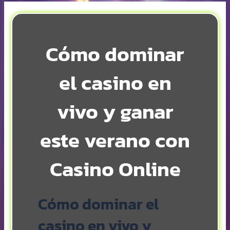
Cómo dominar
el casino en
vivo y ganar
este verano con
Casino Online
Cómo dominar el
casino en vivo y