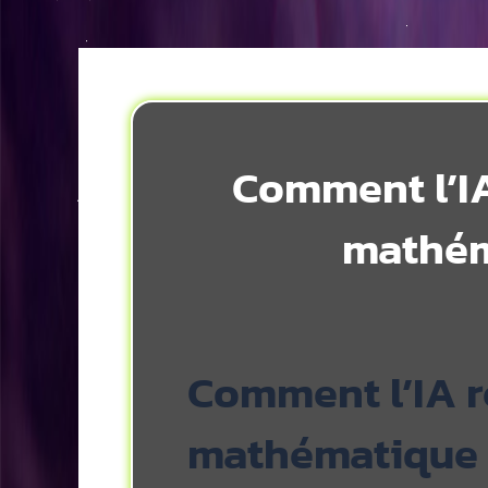
Comment l’IA 
mathém
Comment l’IA re
mathématique 