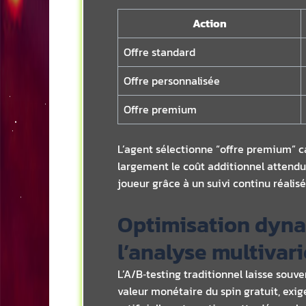
Action
Offre standard
Offre personnalisée
Offre premium
L’agent sélectionne “offre premium” c
largement le coût additionnel attendu
joueur grâce à un suivi continu réali
Optimisation dyna
l’analyse multivar
L’A/B‑testing traditionnel laisse souv
valeur monétaire du spin gratuit, exi