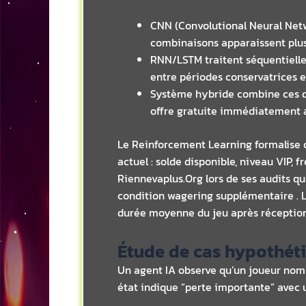
CNN (Convolutional Neural Netwo
combinaisons apparaissent plus
RNN/LSTM traitent séquentielle
entre périodes conservatrices e
Système hybride combine ces de
offre gratuite immédiatement a
Le Reinforcement Learning formalise c
actuel : solde disponible, niveau VIP,
Riennevaplus.Org lors de ses audits qua
condition wagering supplémentaire .
durée moyenne du jeu après réception
Étude de cas hypothét
Un agent IA observe qu’un joueur nomm
état indique “perte importante” avec 