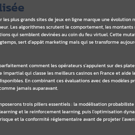
lisée
e sur les plus grands sites de jeux en ligne marque une évolutio
oueur. Les algorithmes scrutent le comportement, les montant
ions qui semblent devinées au coin du feu virtuel. Cette mutat
ongtemps, sert d’appât marketing mais qui se transforme aujourd
 parfaitement comment les opérateurs s’appuient sur des platef
mpartial qui classe les meilleurs casinos en France et aide le
 disponibles. En combinant ces évaluations avec des modèles pr
s comme jamais auparavant.
poserons trois piliers essentiels : la modélisation probabiliste
learning et le reinforcement learning, puis l’optimisation dyn
isque et la conformité réglementaire avant de projeter l’aveni