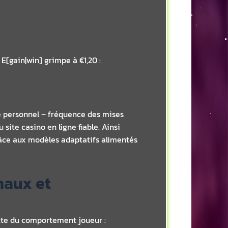
 E[gain|win] grimpe à €1,20 :
ue personnel – fréquence des mises
 site casino en ligne fiable. Ainsi
râce aux modèles adaptatifs alimentés
naux et
tte du comportement joueur :