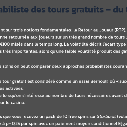
iliste des tours gratuits – du 
t sur trois notions fondamentales : le Retour au Joueur (RTP), l
nne retournée aux joueurs sur un très grand nombre de tours ;
00 misés dans le temps long. La volatilité décrit l’écart type d
 très importantes, alors qu’une faible volatilité produit des 
e spins on peut comparer deux approches probabilistes courant
 tour gratuit est considéré comme un essai Bernoulli où « suc
es activées.
e lorsqu’on s’intéresse au nombre de tours nécessaires avant d
r le casino.
s que vous recevez un pack de 10 free spins sur
Starburst
(vola
 à p = 0,25 par spin avec un paiement moyen conditionnel E[ga