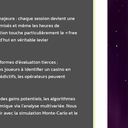
n majeure : chaque session devient une
s misés et même les heures de
ion touche particulièrement le « free
’hui en véritable levier
ormes d’évaluation tierces ;
s joueurs à identifier un casino en
édictifs, les opérateurs peuvent
 des gains potentiels, les algorithmes
amique via l’analyse multivariée. Nous
r avec la simulation Monte‑Carlo et le