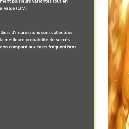
ment plusieurs variantes tout en
e Value (LTV).
liers d’impressions sont collectées ,
la meilleure probabilité de succès
sion comparé aux tests fréquentistes