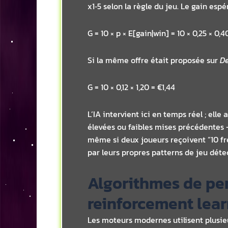
x1‑5 selon la règle du jeu. Le gain espé
G = 10 × p × E[gain|win] = 10 × 0,25 × 0,4
Si la même offre était proposée sur
De
G = 10 × 0,12 × 1,20 = €1,44
L’IA intervient ici en temps réel ; el
élevées ou faibles mises précédentes – 
même si deux joueurs reçoivent “10 fr
par leurs propres patterns de jeu dét
Algorithmes de per
reinforcement lear
Les moteurs modernes utilisent plusie