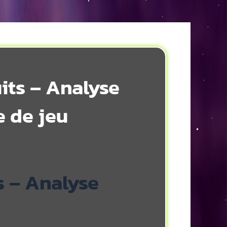
uits – Analyse
 de jeu
s – Analyse