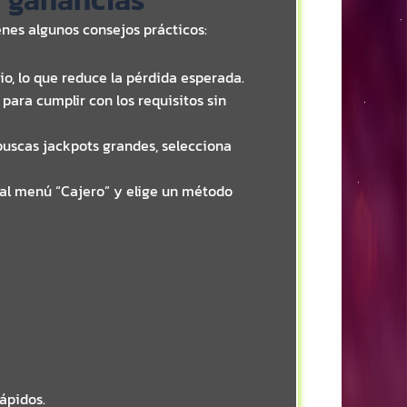
ienes algunos consejos prácticos:
io, lo que reduce la pérdida esperada.
para cumplir con los requisitos sin
i buscas jackpots grandes, selecciona
e al menú “Cajero” y elige un método
ápidos.