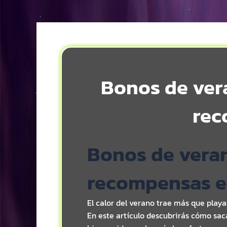
Bonos de ver
rec
Bonos de veran
recompensas e
El calor del verano trae más que play
En este artículo descubrirás cómo sac