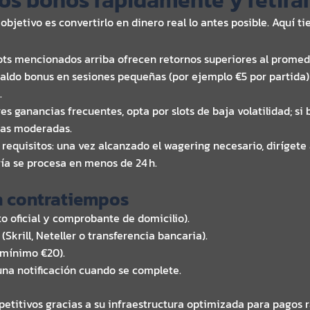
objetivo es convertirlo en dinero real lo antes posible. Aquí t
slots mencionados arriba ofrecen retornos superiores al promed
 saldo bonus en sesiones pequeñas (por ejemplo €5 por partida) 
.
ieres ganancias frecuentes, opta por slots de baja volatilidad; s
stas moderadas.
 requisitos: una vez alcanzado el wagering necesario, diríget
ía se procesa en menos de 24 h.
in contratiempos
o oficial y comprobante de domicilio).
Skrill, Neteller o transferencia bancaria).
 (mínimo €20).
 una notificación cuando se complete.
petitivos gracias a su infraestructura optimizada para pagos r