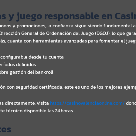
as y juego responsable en Cas
os y promociones, la confianza sigue siendo fundamental al 
a Dirección General de Ordenación del Juego (DGOJ), lo que ga
más, cuenta con herramientas avanzadas para fomentar el jueg
configurable desde tu cuenta
eríodos definidos
bre gestión del bankroll
ón con seguridad certificada, este es uno de los mejores ejemp
as directamente, visita
https://casinovalenciaonline.com/
dond
e técnico disponible las 24 horas.
tes