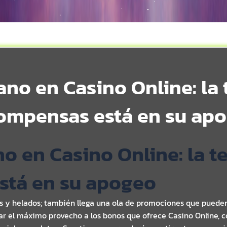
ano en Casino Online: la
ompensas está en su ap
o en Casino Online: la 
stá en su apogeo
as y helados; también llega una ola de promociones que pueden
ar el máximo provecho a los bonos que ofrece Casino Online, c