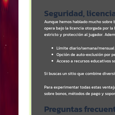
Seguridad, licenci
Aunque hemos hablado mucho sobre bon
opera bajo la licencia otorgada por l
estricto y protección al jugador. Ade
Límite diario/semana/mensual 
Opción de auto‑exclusión por p
Acceso a recursos educativos so
Si buscas un sitio que combine diversi
Para experimentar todas estas ventaj
sobre bonos, métodos de pago y soport
Preguntas frecuen