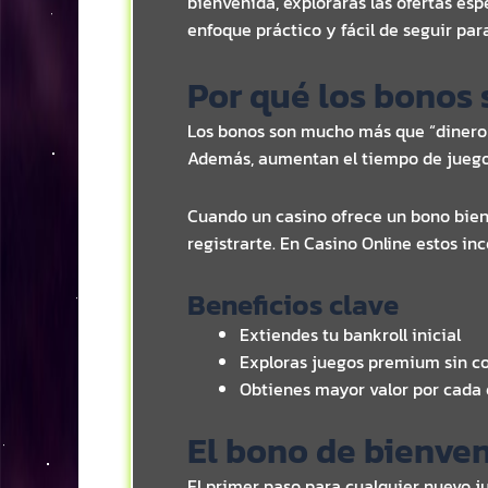
bienvenida, explorarás las ofertas esp
enfoque práctico y fácil de seguir par
Por qué los bonos 
Los bonos son mucho más que “dinero e
Además, aumentan el tiempo de juego, 
Cuando un casino ofrece un bono bienv
registrarte. En Casino Online estos in
Beneficios clave
Extiendes tu bankroll inicial
Exploras juegos premium sin co
Obtienes mayor valor por cada
El bono de bienven
El primer paso para cualquier nuevo j