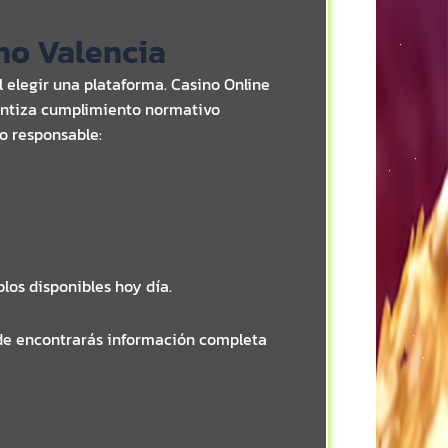
ino Valencia
elegir una plataforma. Casino Online
rantiza cumplimiento normativo
o responsable:
los disponibles hoy día.
e encontrarás información completa