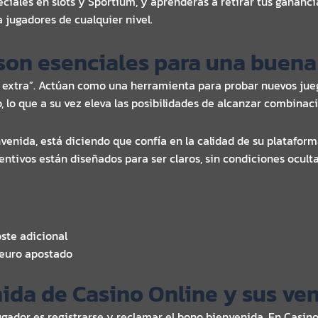
eciales en slots y Sportium, y aprenderás a retirar tus gananci
a jugadores de cualquier nivel.
son esenciales para una buena
xtra”. Actúan como una herramienta para probar nuevos juegos
lo que a su vez eleva las posibilidades de alcanzar combinac
enida, está diciendo que confía en la calidad de su plataform
centivos están diseñados para ser claros, sin condiciones ocult
ste adicional
 euro apostado
ida de Casino Online y sus ve
ugador es registrarse y reclamar el bono bienvenida. En Casino