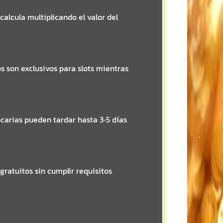
alcula multiplicando el valor del
s son exclusivos para slots mientras
ncarias pueden tardar hasta 3‑5 días
ratuitos sin cumplir requisitos