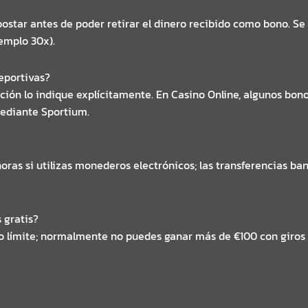
star antes de poder retirar el dinero recibido como bono. Se c
jemplo 30x).
eportivas?
ción lo indique explícitamente. En Casino Online, algunos bono
ediante Sportium.
horas si utilizas monederos electrónicos; las transferencias ba
 gratis?
 límite; normalmente no puedes ganar más de €100 con giros g