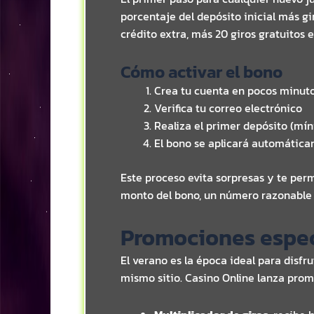
porcentaje del depósito inicial más gir
crédito extra, más 20 giros gratuitos 
Cómo activar el bono
Crea tu cuenta en pocos minut
Verifica tu correo electrónico
Realiza el primer depósito (mí
El bono se aplicará automátic
Este proceso evita sorpresas y te per
monto del bono, un número razonable 
Promociones especi
El verano es la época ideal para disfr
mismo sitio. Casino Online lanza prom