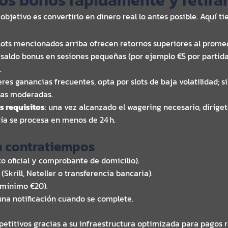
objetivo es convertirlo en dinero real lo antes posible. Aquí t
 slots mencionados arriba ofrecen retornos superiores al prome
u saldo bonus en sesiones pequeñas (por ejemplo €5 por partida)
.
fieres ganancias frecuentes, opta por slots de baja volatilidad; 
stas moderadas.
s requisitos
: una vez alcanzado el wagering necesario, diríge
ía se procesa en menos de 24 h.
in contratiempos
o oficial y comprobante de domicilio).
Skrill, Neteller o transferencia bancaria).
 (mínimo €20).
 una notificación cuando se complete.
petitivos gracias a su infraestructura optimizada para pagos r