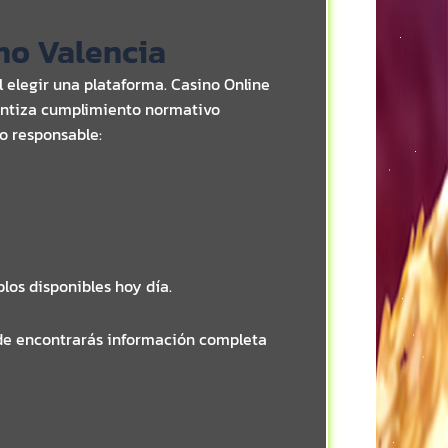
ino Valencia
elegir una plataforma. Casino Online
rantiza cumplimiento normativo
o responsable:
los disponibles hoy día.
e encontrarás información completa