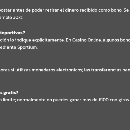
star antes de poder retirar el dinero recibido como bono. Se c
jemplo 30x).
deportivas?
ción lo indique explícitamente. En Casino Online, algunos bono
ediante Sportium.
horas si utilizas monederos electrónicos; las transferencias ba
s gratis?
 límite; normalmente no puedes ganar más de €100 con giros g