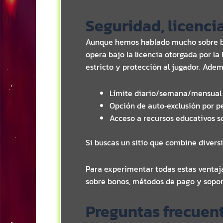
Seguridad, licenci
Aunque hemos hablado mucho sobre bon
opera bajo la licencia otorgada por l
estricto y protección al jugador. Ade
Límite diario/semana/mensual 
Opción de auto‑exclusión por p
Acceso a recursos educativos so
Si buscas un sitio que combine diversi
Para experimentar todas estas ventaj
sobre bonos, métodos de pago y soport
Preguntas frecuen