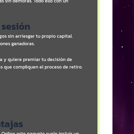
as sin demoras. Todo ello con un
 sesión
 sin arriesgar tu propio capital.
iones ganadoras.
a y quiere premiar tu decisión de
as que compliquen el proceso de retiro.
ntajas
 Online este paquete suele incluir un