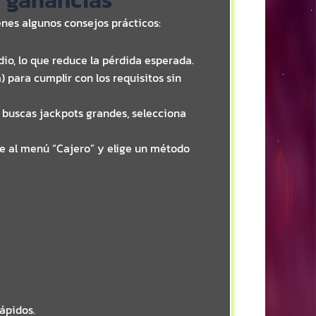
ienes algunos consejos prácticos:
dio, lo que reduce la pérdida esperada.
 para cumplir con los requisitos sin
si buscas jackpots grandes, selecciona
te al menú “Cajero” y elige un método
ápidos.