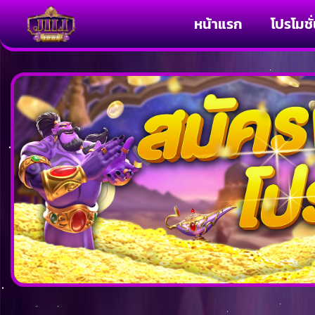
Skip
หน้าแรก
โปรโมชั
to
content