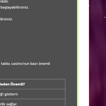
lidir.
aşlayabilirsiniz.
irsiniz.
 tablo, casino’nun bazı önemli
Neden Önemli?
ği gösterir.
lik sağlar.