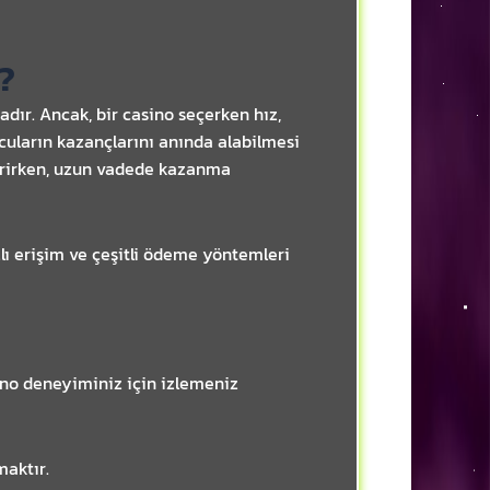
?
dır. Ancak, bir casino seçerken hız,
ncuların kazançlarını anında alabilmesi
tirirken, uzun vadede kazanma
lı erişim ve çeşitli ödeme yöntemleri
ino deneyiminiz için izlemeniz
maktır.