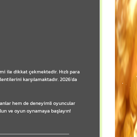
mi ile dikkat çekmektedir. Hızlı para
entilerini karşılamaktadır. 2026’da
yanlar hem de deneyimli oyuncular
dolun ve oyun oynamaya başlayın!