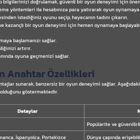
 bilgilerinizi doğrulamak, güvenli bir oyun deneyimi için önem
deme yöntemleri ile hesabınıza para yatırarak oyun oynamaya b
inden istediğiniz oyunu seçip, heyecanın tadını çıkarın.
ve kazançlı bir oyun deneyimi için hemen oynamaya başlayabil
maya başlamanızı sağlar.
ğinizi artırır.
 anında oyuna geçmenizi sağlar.
n Anahtar Özellikleri
antajlar sunarak, benzersiz bir oyun deneyimi sağlar. Aşağıdaki
i olduğunu göstermektedir.
Detaylar
Popülarite ve güvenilirli
lmanca, İspanyolca, Portekizce
Dünya çapında erişebilir