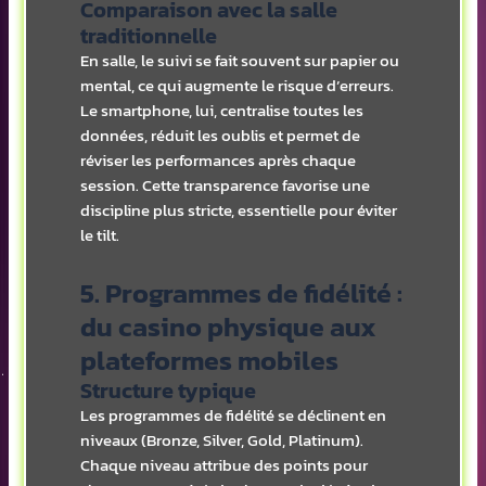
Comparaison avec la salle
traditionnelle
En salle, le suivi se fait souvent sur papier ou
mental, ce qui augmente le risque d’erreurs.
Le smartphone, lui, centralise toutes les
données, réduit les oublis et permet de
réviser les performances après chaque
session. Cette transparence favorise une
discipline plus stricte, essentielle pour éviter
le tilt.
5. Programmes de fidélité :
du casino physique aux
plateformes mobiles
Structure typique
Les programmes de fidélité se déclinent en
niveaux (Bronze, Silver, Gold, Platinum).
Chaque niveau attribue des points pour