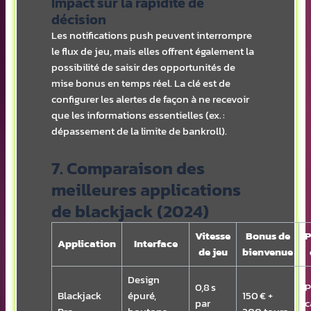
Impact sur la rapidité de
décision
Les notifications push peuvent interrompre
le flux de jeu, mais elles offrent également la
possibilité de saisir des opportunités de
mise bonus en temps réel. La clé est de
configurer les alertes de façon à ne recevoir
que les informations essentielles (ex. :
dépassement de la limite de bankroll).
7. Comparaison des
meilleures applications
de blackjack (2024)
Vitesse
Bonus de
Application
Interface
de jeu
bienvenue
Design
0,8 s
P
Blackjack
épuré,
150 € +
par
c