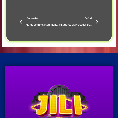
Prev
Next
ย้อนกลับ
ถัดไป
Guide complet : comment les jackpots transforment les paris e‑sportifs et pourquoi les meilleures plateformes dominent le marché
5 Estrategias Probadas para Gestionar tu Banca y Maximizar Ganancias en **Casino Online**