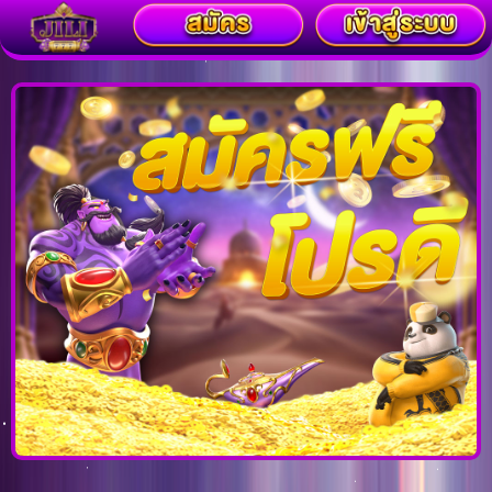
Skip
to
content