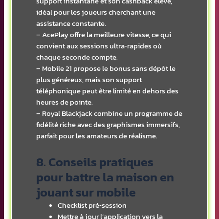
support instantané et son cashback élevé,
idéal pour les joueurs cherchant une
assistance constante.
– AcePlay offre la meilleure vitesse, ce qui
convient aux sessions ultra‑rapides où
chaque seconde compte.
– Mobile 21 propose le bonus sans dépôt le
plus généreux, mais son support
téléphonique peut être limité en dehors des
heures de pointe.
– Royal Blackjack combine un programme de
fidélité riche avec des graphismes immersifs,
parfait pour les amateurs de réalisme.
8. Conseils pratiques
pour battre la maison en
jouant sur mobile
Checklist pré‑session
Mettre à jour l’application vers la