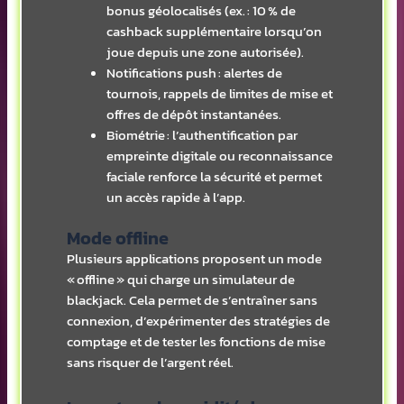
bonus géolocalisés (ex. : 10 % de
cashback supplémentaire lorsqu’on
joue depuis une zone autorisée).
Notifications push : alertes de
tournois, rappels de limites de mise et
offres de dépôt instantanées.
Biométrie : l’authentification par
empreinte digitale ou reconnaissance
faciale renforce la sécurité et permet
un accès rapide à l’app.
Mode offline
Plusieurs applications proposent un mode
« offline » qui charge un simulateur de
blackjack. Cela permet de s’entraîner sans
connexion, d’expérimenter des stratégies de
comptage et de tester les fonctions de mise
sans risquer de l’argent réel.