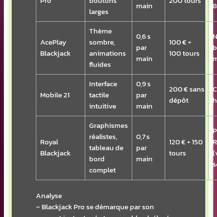
Pro
boutons
200 tours
main
8
larges
Thème
0,6 s
N
AcePlay
sombre,
100 € +
par
b
Blackjack
animations
100 tours
main
m
fluides
Interface
0,9 s
200 € sans
C
Mobile 21
tactile
par
dépôt
h
intuitive
main
Graphismes
réalistes,
0,7 s
Royal
120 € + 150
R
tableau de
par
Blackjack
tours
(
bord
main
s
complet
Analyse
– Blackjack Pro se démarque par son