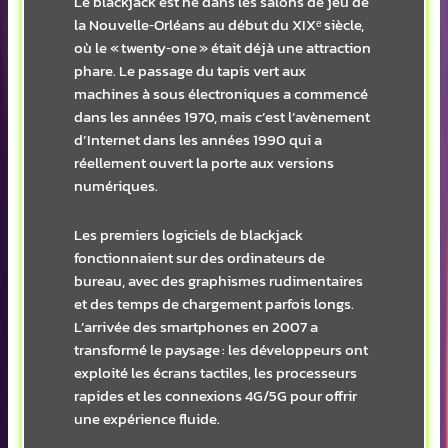
Le blackjack est né dans les salons de jeu de
la Nouvelle‑Orléans au début du XIXᵉ siècle,
où le « twenty‑one » était déjà une attraction
phare. Le passage du tapis vert aux
machines à sous électroniques a commencé
dans les années 1970, mais c’est l’avènement
d’Internet dans les années 1990 qui a
réellement ouvert la porte aux versions
numériques.
Les premiers logiciels de blackjack
fonctionnaient sur des ordinateurs de
bureau, avec des graphismes rudimentaires
et des temps de chargement parfois longs.
L’arrivée des smartphones en 2007 a
transformé le paysage : les développeurs ont
exploité les écrans tactiles, les processeurs
rapides et les connexions 4G/5G pour offrir
une expérience fluide.