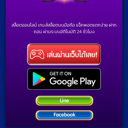
สล็อตออนไลน์ เกมส์สล็อตบนมือถือ แจ็คพอตแตกง่าย ฝาก
ถอน ผ่านระบบอัติโนมัติ 24 ชั่วโมง