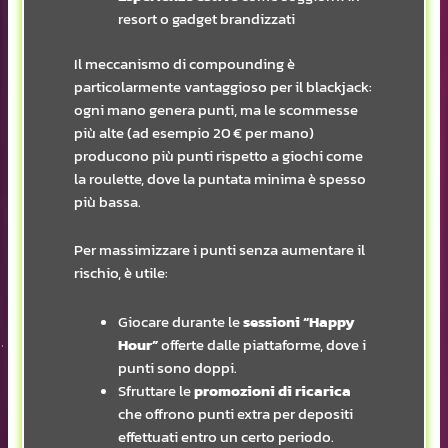
resort o gadget brandizzati
Il meccanismo di compounding è
particolarmente vantaggioso per il blackjack:
ogni mano genera punti, ma le scommesse
più alte (ad esempio 20 € per mano)
producono più punti rispetto a giochi come
la roulette, dove la puntata minima è spesso
più bassa.
Per massimizzare i punti senza aumentare il
rischio, è utile:
Giocare durante le
sessioni “Happy
Hour”
offerte dalle piattaforme, dove i
punti sono doppi.
Sfruttare le
promozioni di ricarica
che offrono punti extra per depositi
effettuati entro un certo periodo.