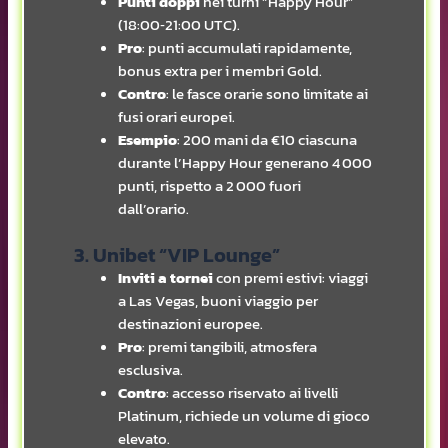
Punti doppi
nei turni “Happy Hour”
(18:00‑21:00 UTC).
Pro
: punti accumulati rapidamente,
bonus extra per i membri Gold.
Contro
: le fasce orarie sono limitate ai
fusi orari europei.
Esempio
: 200 mani da €10 ciascuna
durante l’Happy Hour generano 4 000
punti, rispetto a 2 000 fuori
dall’orario.
3. Unibet “VIP Lounge”
Inviti a tornei
con premi estivi: viaggi
a Las Vegas, buoni viaggio per
destinazioni europee.
Pro
: premi tangibili, atmosfera
esclusiva.
Contro
: accesso riservato ai livelli
Platinum, richiede un volume di gioco
elevato.