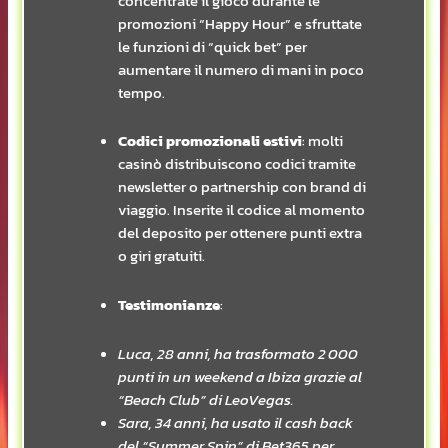
concentrate il gioco durante le
promozioni “Happy Hour” e sfruttate
le funzioni di “quick bet” per
aumentare il numero di mani in poco
tempo.
Codici promozionali estivi
: molti
casinò distribuiscono codici tramite
newsletter o partnership con brand di
viaggio. Inserite il codice al momento
del deposito per ottenere punti extra
o giri gratuiti.
Testimonianze
:
Luca, 28 anni, ha trasformato 2 000
punti in un weekend a Ibiza grazie al
“Beach Club” di LeoVegas.
Sara, 34 anni, ha usato il cash back
del “Summer Spin” di Bet365 per