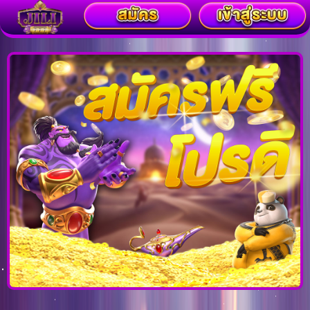
Skip
to
content