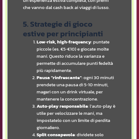
un’esperienza estiva completa, con premi
che vanno dal cash back ai viaggi di lusso.
5. Strategie di gioco
estive per principianti
Low‑risk, high‑frequency
: puntate
piccole (es. €5‑€10) e giocate molte
mani. Questo riduce la varianza e
permette di accumulare punti fedeltà
più rapidamente.
Pausa “rinfrescante”
: ogni 30 minuti
prendete una pausa di 5‑10 minuti,
magari con un drink virtuale, per
mantenere la concentrazione.
Auto‑play responsabile
: l’auto‑play è
utile per velocizzare le mani, ma
impostatelo con un limite di perdita
giornaliero.
Split consapevole
: dividete solo