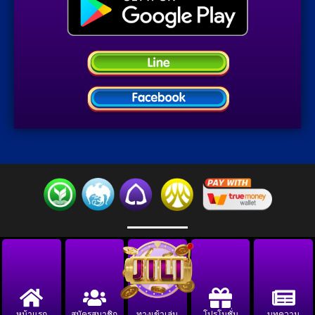
หน้าแรก
สมัครสมาชิก
ทางเข้าเล่น
โปรโมชั่น
บทความ