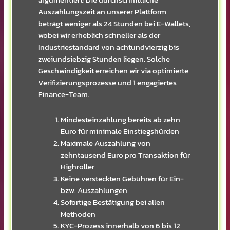
argumentiert: Die durchschnittliche
Auszahlungszeit an unserer Plattform
beträgt weniger als 24 Stunden bei E-Wallets,
wobei wir erheblich schneller als der
Industriestandard von achtundvierzig bis
zweiundsiebzig Stunden liegen. Solche
Geschwindigkeit erreichen wir via optimierte
Verifizierungsprozesse und 1 engagiertes
Finance-Team.
Mindesteinzahlung bereits ab zehn
Euro für minimale Einstiegshürden
Maximale Auszahlung von
zehntausend Euro pro Transaktion für
Highroller
Keine versteckten Gebühren für Ein-
bzw. Auszahlungen
Sofortige Bestätigung bei allen
Methoden
KYC-Prozess innerhalb von 6 bis 12