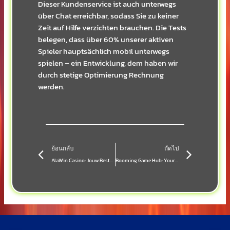
Dieser Kundenservice ist auch unterwegs
über Chat erreichbar, sodass Sie zu keiner
Zeit auf Hilfe verzichten brauchen. Die Tests
belegen, dass über 60% unserer aktiven
Spieler hauptsächlich mobil unterwegs
spielen – ein Entwicklung, dem haben wir
durch stetige Optimierung Rechnung
werden.
Prev
Next
ย้อนกลับ
ถัดไป
AlaWin Casino: Jouw Bestemming voor Premium Online Gaming
Booming Game Hub: Your Own Supreme Destination for Premium Gambling Experience