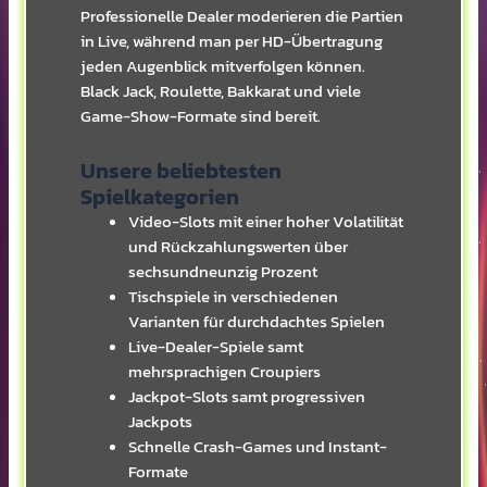
Professionelle Dealer moderieren die Partien
in Live, während man per HD-Übertragung
jeden Augenblick mitverfolgen können.
Black Jack, Roulette, Bakkarat und viele
Game-Show-Formate sind bereit.
Unsere beliebtesten
Spielkategorien
Video-Slots mit einer hoher Volatilität
und Rückzahlungswerten über
sechsundneunzig Prozent
Tischspiele in verschiedenen
Varianten für durchdachtes Spielen
Live-Dealer-Spiele samt
mehrsprachigen Croupiers
Jackpot-Slots samt progressiven
Jackpots
Schnelle Crash-Games und Instant-
Formate