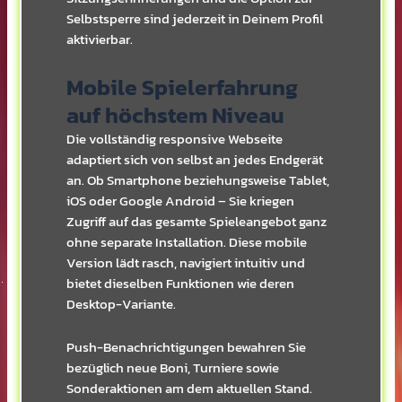
Selbstsperre sind jederzeit in Deinem Profil
aktivierbar.
Mobile Spielerfahrung
auf höchstem Niveau
Die vollständig responsive Webseite
adaptiert sich von selbst an jedes Endgerät
an. Ob Smartphone beziehungsweise Tablet,
iOS oder Google Android – Sie kriegen
Zugriff auf das gesamte Spieleangebot ganz
ohne separate Installation. Diese mobile
Version lädt rasch, navigiert intuitiv und
bietet dieselben Funktionen wie deren
Desktop-Variante.
Push-Benachrichtigungen bewahren Sie
bezüglich neue Boni, Turniere sowie
Sonderaktionen am dem aktuellen Stand.