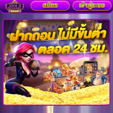
Skip
to
content