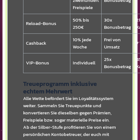
zweihundert
Bonusbetrag
Freispiele
50% bis
30x
2
Reload-Bonus
250€
Bonusbetrag
K
10% jede
Frei von
Cashback
7
Woche
Umsatz
25x
4
VIP-Bonus
Individuell
Bonusbetrag
K
Treueprogramm inklusive
echtem Mehrwert
Alle Wette befördert Sie im Loyalitätssystem
weiter. Sammeln Sie Treuepunkte und
konvertieren Sie dieselben gegen Prämien,
Freispiele bzw. sogar materielle Preise ein.
Ab der Silber-Stufe profitieren Sie von einem
persönlichen Kontobetreuer, der euch mit