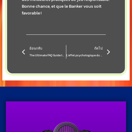
Bonne chance, et que le Banker vous soit
favorable !
Prev
Next
ย้อนกลับ
ถัดไป
The Ultimate FAQ Guide to Kats Casino’s Infrastructure and Gaming Experience
L’effet psychologique du Live Casino : comment les free‑spins transforment l’expérience du joueur