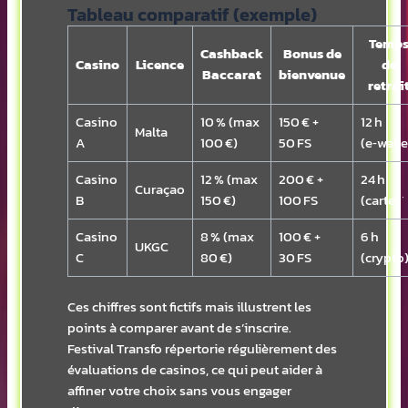
Tableau comparatif (exemple)
Temp
Cashback
Bonus de
Casino
Licence
de
Baccarat
bienvenue
retrai
Casino
10 % (max
150 € +
12 h
Malta
A
100 €)
50 FS
(e‑walle
Casino
12 % (max
200 € +
24 h
Curaçao
B
150 €)
100 FS
(carte)
Casino
8 % (max
100 € +
6 h
UKGC
C
80 €)
30 FS
(crypto
Ces chiffres sont fictifs mais illustrent les
points à comparer avant de s’inscrire.
Festival Transfo répertorie régulièrement des
évaluations de casinos, ce qui peut aider à
affiner votre choix sans vous engager