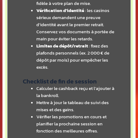
fidèle à votre plan de mise.
Vérification d’identité
: les casinos
sérieux demandent une preuve
d’identité avant le premier retrait.
Conservez vos documents à portée de
main pour éviter les retards.
Limites de dépôt/retrait
: fixez des
plafonds personnels (ex. 2 000 € de
dépôt par mois) pour empêcher les
excès.
Checklist de fin de session
Calculer le cashback reçu et l’ajouter à
la bankroll.
Mettre à jour le tableau de suivi des
mises et des gains.
Vérifier les promotions en cours et
planifier la prochaine session en
fonction des meilleures offres.