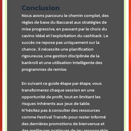
Conclusion
Nous avons parcouru le chemin complet, des
règles de base du Baccarat aux stratégies de
mise progressive, en passant par le choix du
casino idéal et l’exploitation du cashback. Le
succès ne repose pas uniquement sur la
chance ; il nécessite une planification
rigoureuse, une gestion disciplinée de la
bankroll et une utilisation intelligente des
programmes de remise.
En suivant ce guide étape par étape, vous
transformerez chaque session en une
opportunité de profit, tout en limitant les
risques inhérents aux jeux de table.
N’hésitez pas à consulter des ressources
comme Festival Transfo pour rester informé
des dernières promotions de bienvenue et
des meilleures pratiques de jeu responsable.