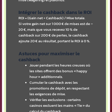
Intégrer le cashback dans le ROI
ROI = (Gain net + Cashback) / Mise totale.
Si votre gain net sur 1 000 € de mises est de –
20 €, mais que vous recevez 10 % de
cashback sur 200 € de pertes, le cashback
ajoute 20 € au résultat, portant le ROI à 0 %.
Astuces pour maximiser le
cashback
Jouer pendant les heures creuses où
les sites offrent des bonus « happy
hour » additionnels.
Cumuler le cashback avec les
promotions de dépôt, en respectant
les exigences de mise.
Vérifier les exclusions : certains
casinos excluent les mains « Tie » du
calcul du cashback.