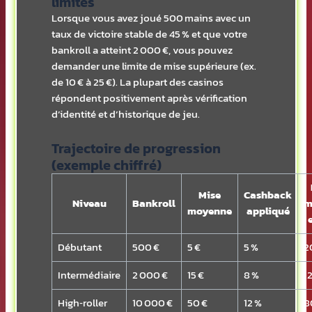
limites
Lorsque vous avez joué 500 mains avec un
taux de victoire stable de 45 % et que votre
bankroll a atteint 2 000 €, vous pouvez
demander une limite de mise supérieure (ex.
de 10 € à 25 €). La plupart des casinos
répondent positivement après vérification
d’identité et d’historique de jeu.
Trajectoire de progression
(exemple chiffré)
Mise
Cashback
Niveau
Bankroll
m
moyenne
appliqué
Débutant
500 €
5 €
5 %
2
Intermédiaire
2 000 €
15 €
8 %
1
High‑roller
10 000 €
50 €
12 %
8