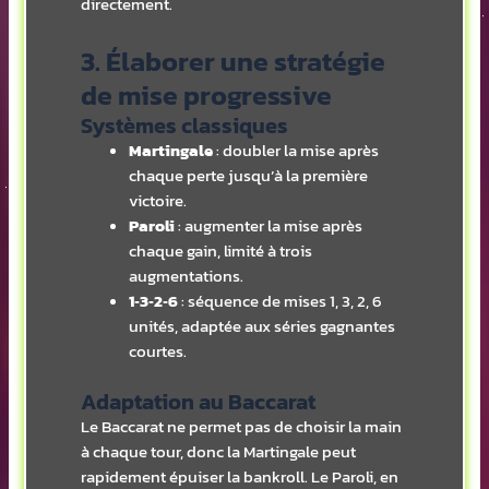
directement.
3. Élaborer une stratégie
de mise progressive
Systèmes classiques
Martingale
: doubler la mise après
chaque perte jusqu’à la première
victoire.
Paroli
: augmenter la mise après
chaque gain, limité à trois
augmentations.
1‑3‑2‑6
: séquence de mises 1, 3, 2, 6
unités, adaptée aux séries gagnantes
courtes.
Adaptation au Baccarat
Le Baccarat ne permet pas de choisir la main
à chaque tour, donc la Martingale peut
rapidement épuiser la bankroll. Le Paroli, en