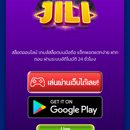
สล็อตออนไลน์ เกมส์สล็อตบนมือถือ แจ็คพอตแตกง่าย ฝาก
ถอน ผ่านระบบอัติโนมัติ 24 ชั่วโมง