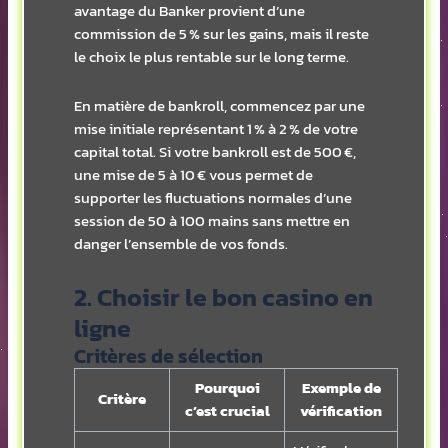
avantage du Banker provient d’une
commission de 5 % sur les gains, mais il reste
le choix le plus rentable sur le long terme.
En matière de bankroll, commencez par une
mise initiale représentant 1 % à 2 % de votre
capital total. Si votre bankroll est de 500 €,
une mise de 5 à 10 € vous permet de
supporter les fluctuations normales d’une
session de 50 à 100 mains sans mettre en
danger l’ensemble de vos fonds.
2. Choisir le bon casino en
ligne
Critères de sélection
Pourquoi
Exemple de
Critère
c’est crucial
vérification