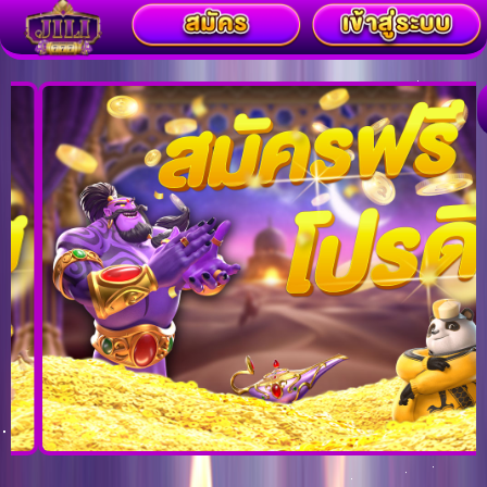
Skip
to
content