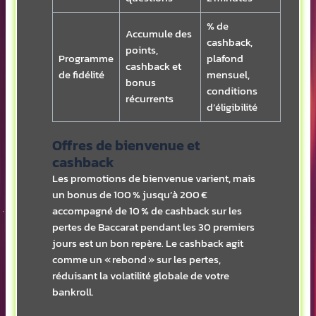
% de
Accumule des
cashback,
points,
Programme
plafond
cashback et
de fidélité
mensuel,
bonus
conditions
récurrents
d’éligibilité
Offres de bienvenue et
cashback
Les promotions de bienvenue varient, mais
un bonus de 100 % jusqu’à 200 €
accompagné de 10 % de cashback sur les
pertes de Baccarat pendant les 30 premiers
jours est un bon repère. Le cashback agit
comme un « rebond » sur les pertes,
réduisant la volatilité globale de votre
bankroll.