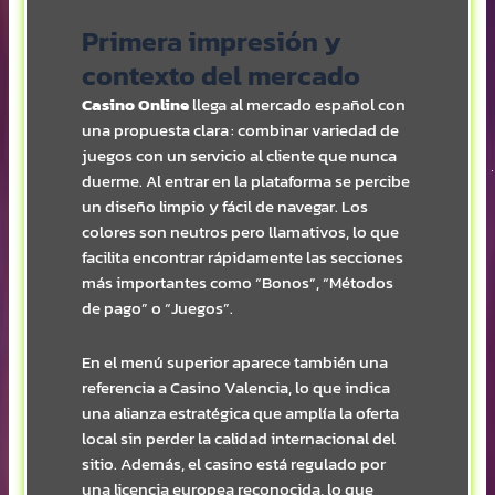
Primera impresión y
contexto del mercado
Casino Online
llega al mercado español con
una propuesta clara : combinar variedad de
juegos con un servicio al cliente que nunca
duerme. Al entrar en la plataforma se percibe
un diseño limpio y fácil de navegar. Los
colores son neutros pero llamativos, lo que
facilita encontrar rápidamente las secciones
más importantes como “Bonos”, “Métodos
de pago” o “Juegos”.
En el menú superior aparece también una
referencia a Casino Valencia, lo que indica
una alianza estratégica que amplía la oferta
local sin perder la calidad internacional del
sitio. Además, el casino está regulado por
una licencia europea reconocida, lo que