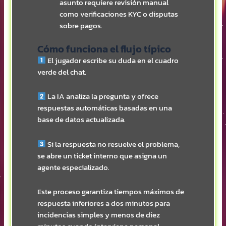
asunto requiere revisión manual
como verificaciones KYC o disputas
sobre pagos.
Cómo funciona el flujo típico
El jugador escribe su duda en el cuadro
verde del chat.
La IA analiza la pregunta y ofrece
respuestas automáticas basadas en una
base de datos actualizada.
Si la respuesta no resuelve el problema,
se abre un ticket interno que asigna un
agente especializado.
Este proceso garantiza tiempos máximos de
respuesta inferiores a dos minutos para
incidencias simples y menos de diez