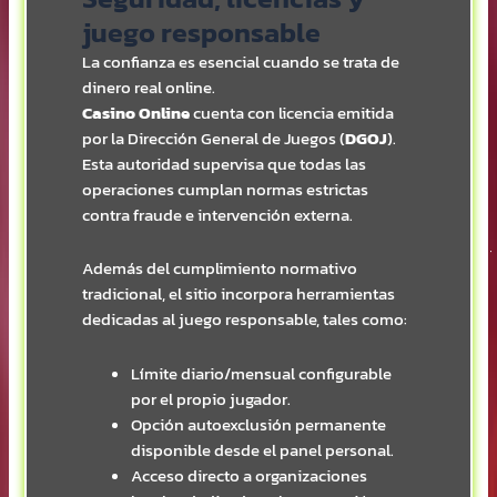
juego responsable
La confianza es esencial cuando se trata de
dinero real online.
Casino Online
cuenta con licencia emitida
por la Dirección General de Juegos (
DGOJ
)​​​​​​​​​​​.
Esta autoridad supervisa que todas las
operaciones cumplan normas estrictas
contra fraude e intervención externa.
Además del cumplimiento normativo
tradicional, el sitio incorpora herramientas
dedicadas al juego responsable, tales como:
Límite diario/mensual configurable
por el propio jugador.
Opción autoexclusión permanente
disponible desde el panel personal.
Acceso directo a organizaciones