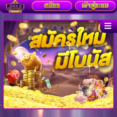
Skip
to
content