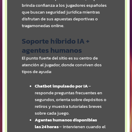
brinda confianza a los jugadores españoles
que buscan seguridad jurídica mientras
disfrutan de sus apuestas deportivas o
tragamonedas online.
Soporte híbrido IA +
agentes humanos
El punto fuerte del sitio es su centro de
atención al jugador, donde conviven dos
tipos de ayuda:
Chatbot impulsado por IA
–
responde preguntas frecuentes en
segundos, orienta sobre depósitos o
retiros y muestra tutoriales breves
sobre cada juego.
Agentes humanos disponibles
las 24 horas
– intervienen cuando el