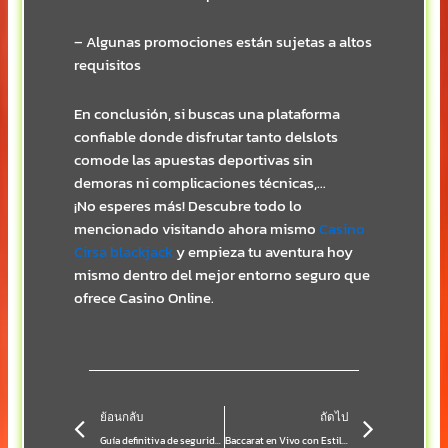
– Algunas promociones están sujetas a altos
requisitos
En conclusión, si buscas una plataforma
confiable donde disfrutar tanto delslots
comode las apuestas deportivas sin
demoras ni complicaciones técnicas,…
¡No esperes más! Descubre todo lo
mencionado visitando ahora mismo
Casino
Cirsa blackjack
​y empieza tu aventura hoy
mismo dentro del mejor entorno seguro que
ofrece Casino Online.
Prev
Next
ย้อนกลับ
ถัดไป
Guía definitiva de seguridad móvil en Casino Online: juega tranquilo y gana más
Baccarat en Vivo con Estilo VIP: Guía Definitiva para Jugadores de Casino Online