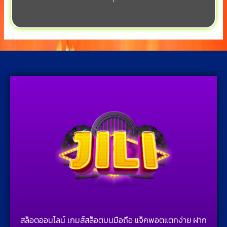
สล็อตออนไลน์ เกมส์สล็อตบนมือถือ แจ็คพอตแตกง่าย ฝาก