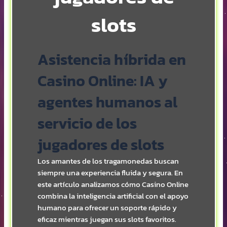
slots
Asistencia híbrida en
Casino Online: IA y
agentes humanos al
servicio de los
jugadores de slots
Los amantes de los tragamonedas buscan
siempre una experiencia fluida y segura. En
este artículo analizamos cómo Casino Online
combina la inteligencia artificial con el apoyo
humano para ofrecer un soporte rápido y
eficaz mientras juegan sus slots favoritos.