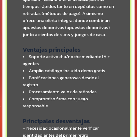
tiempos rápidos tanto en depósitos como en
retiradas (métodos de pago)​​. Asimismo
ofrece una oferta integral donde combinan
apuestas deportivas (apuestas deportivas)​‍​‍‍
junto a cientos dе ​slots ​y juegos de casa.​
Ventajas principales
• Soporte activo día/noche mediante IA +
agentes
• Amplio catálogo incluido demo gratis
• Bonificaciones generosas desde el
registro
• Procesamiento veloz de retiradas
• Compromiso firme con juego
responsable
Principales desventajas
– Necesidad ocasionalmente verificar
identidad antes del primer retiro