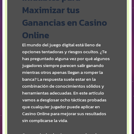
Maximizar tus
Ganancias en Casino
Online
El mundo del juego digital está lleno de
opciones tentadoras y riesgos ocultos. ¿Te
has preguntado alguna vez por qué algunos
jugadores siempre parecen salir ganando
mientras otros apenas llegan a romper la
banca? La respuesta suele estar en la
combinación de conocimientos sólidos y
herramientas adecuadas. En este artículo
vamos a desglosar ocho tácticas probadas
que cualquier jugador puede aplicar en
Casino Online para mejorar sus resultados
sin complicarse la vida.