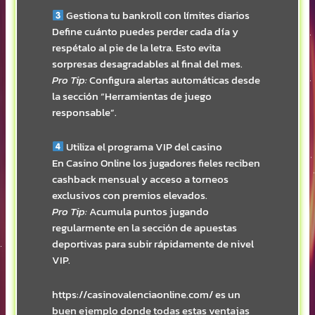
Gestiona tu bankroll con límites diarios
Define cuánto puedes perder cada día y
respétalo al pie de la letra. Esto evita
sorpresas desagradables al final del mes.
Pro Tip:
Configura alertas automáticas desde
la sección “Herramientas de juego
responsable”.
Utiliza el programa VIP del casino
En Casino Online los jugadores fieles reciben
cashback mensual y acceso a torneos
exclusivos con premios elevados.
Pro Tip:
Acumula puntos jugando
regularmente en la sección de apuestas
deportivas para subir rápidamente de nivel
VIP.
https://casinovalenciaonline.com/ es un
buen ejemplo donde todas estas ventajas