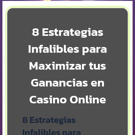
8 Estrategias
Infalibles para
Maximizar tus
Ganancias en
Casino Online
8 Estrategias
Infalibles para