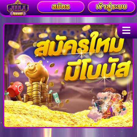
Skip
to
content