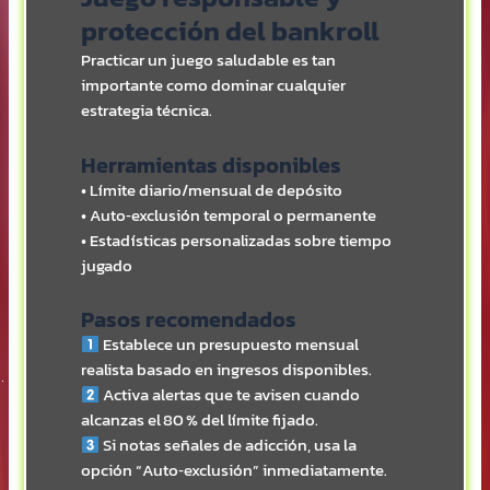
protección del bankroll
Practicar un juego saludable es tan
importante como dominar cualquier
estrategia técnica.
Herramientas disponibles
• Límite diario/mensual de depósito
• Auto‑exclusión temporal o permanente
• Estadísticas personalizadas sobre tiempo
jugado
Pasos recomendados
Establece un presupuesto mensual
realista basado en ingresos disponibles.
Activa alertas que te avisen cuando
alcanzas el 80 % del límite fijado.
Si notas señales de adicción, usa la
opción “Auto‑exclusión” inmediatamente.