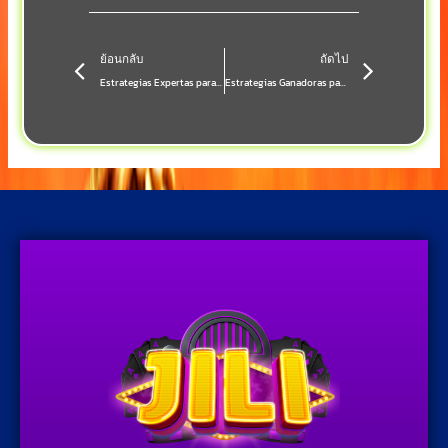
Prev
Next
ย้อนกลับ
ถัดไป
Estrategias Expertas para Shows en Vivo y Slots con Free Spins en Casino Online
Estrategias Ganadoras para Combinar Juegos de Mesa con Bonus en Casino Online