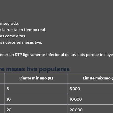
 integrado.
o la ruleta en tiempo real.
as como altas.
s nuevos en mesas live.
ener un RTP ligeramente inferior al de los slots porque incluy
e mesas live populares
Límite mínimo (€)
Límite máximo (
5
5 000
10
10 000
20
20 000