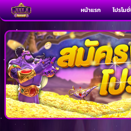
Skip
หน้าแรก
โปรโมชั
to
content