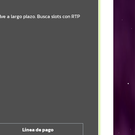
ve a largo plazo. Busca slots con RTP
Línea de pago