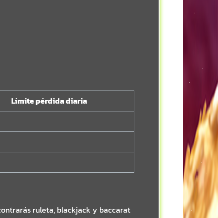
Límite pérdida diaria
contrarás ruleta, blackjack y baccarat