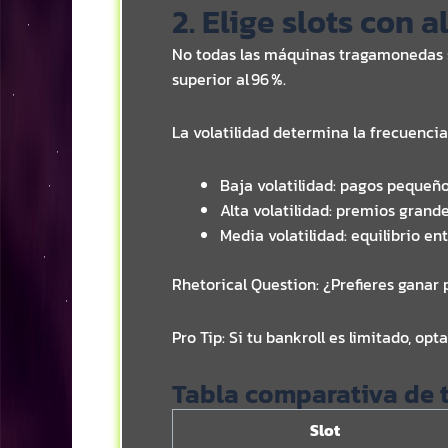
2. Elige slots con 
No todas las máquinas tragamonedas so
superior al 96 %.
La volatilidad determina la frecuenci
Baja volatilidad: pagos pequeño
Alta volatilidad: premios grand
Media volatilidad: equilibrio e
Rhetorical Question: ¿Prefieres ganar 
Pro Tip: Si tu bankroll es limitado, opt
Tabla comparativa de t
Slot