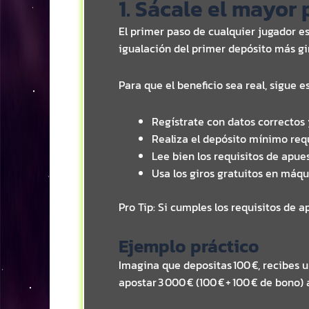
1. Sácale el mayor
El primer paso de cualquier jugador es
igualación del primer depósito más gir
Para que el beneficio sea real, sigue e
Regístrate con datos correctos y
Realiza el depósito mínimo req
Lee bien los requisitos de apue
Usa los giros gratuitos en máq
Pro Tip: Si cumples los requisitos de
Ejemplo práctico
Imagina que depositas 100 €, recibes un
apostar 3 000 € (100 € + 100 € de bono)