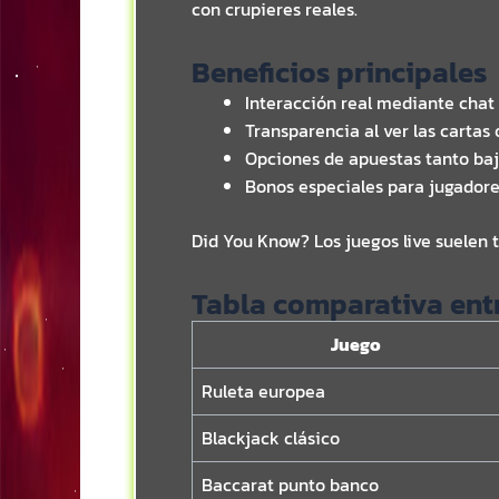
con crupieres reales.
Beneficios principales
Interacción real mediante chat
Transparencia al ver las cartas 
Opciones de apuestas tanto baj
Bonos especiales para jugadore
Did You Know? Los juegos live suelen t
Tabla comparativa entr
Juego
Ruleta europea
Blackjack clásico
Baccarat punto banco