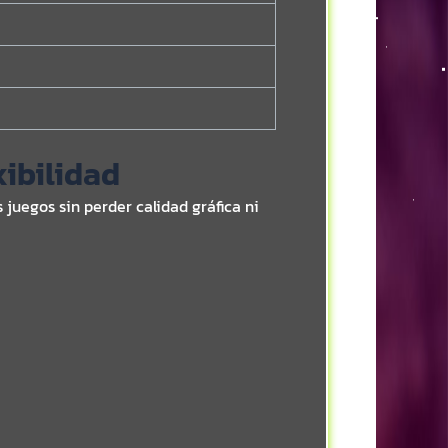
xibilidad
 juegos sin perder calidad gráfica ni