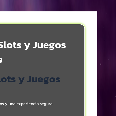
Slots y Juegos
e
lots y Juegos
vos y una experiencia segura.