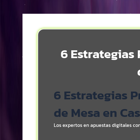
6 Estrategias
6 Estrategias 
de Mesa en Cas
Los expertos en apuestas digitales co