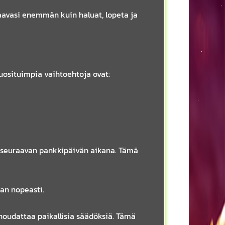
laavasi enemmän kuin haluat, lopeta ja
Suosituimpia vaihtoehtoja ovat:
n seuraavan pankkipäivän aikana. Tämä
man nopeasti.
noudattaa paikallisia säädöksiä. Tämä