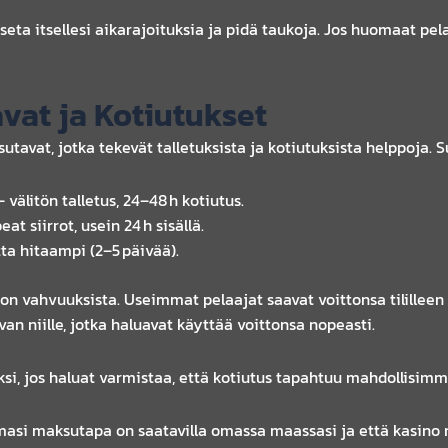
seta itsellesi aikarajoituksia ja pidä taukoja. Jos huomaat pe
avat ja Kotiutukset
tavat, jotka tekevät talletuksista ja kotiutuksista helppoja. 
 välitön talletus, 24–48 h kotiutus.
eat siirrot, usein 24 h sisällä.
tta hitaampi (2–5 päivää).
on vahvuuksista. Useimmat pelaajat saavat voittonsa tilillee
an niille, jotka haluavat käyttää voittonsa nopeasti.
ksi, jos haluat varmistaa, että kotiutus tapahtuu mahdollisim
semasi maksutapa on saatavilla omassa maassasi ja että kasino 