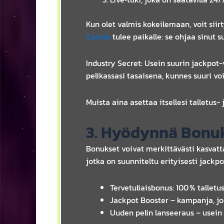
Kun olet valmis kokeilemaan, voit sii
Casino
tulee paikalle: se ohjaa sinut s
Industry Secret: Usein suurin jackpot-
pelikassasi tasaisena, kunnes suuri voi
Muista aina asettaa itsellesi talletus
3. Hyödynnä Bonuk
Bonukset voivat merkittävästi kasvatt
jotka on suunniteltu erityisesti jackpot-
Tervetuliaisbonus: 100 % talletu
Jackpot Booster – kampanja, jos
Uuden pelin lanseeraus – usein 