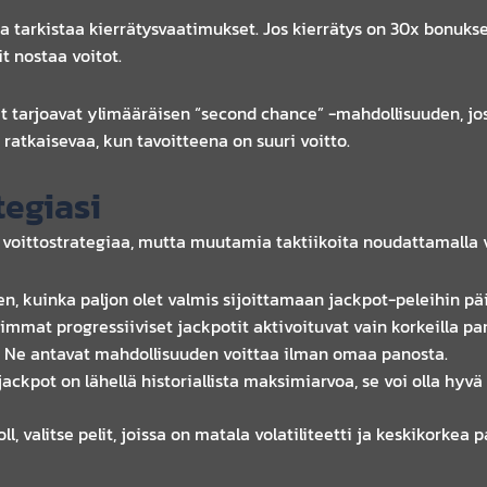
 tarkistaa kierrätysvaatimukset. Jos kierrätys on 30x bonuksen
t nostaa voitot.
tarjoavat ylimääräisen “second chance” -mahdollisuuden, jos 
 ratkaisevaa, kun tavoitteena on suuri voitto.
tegiasi
 voittostrategiaa, mutta muutamia taktiikoita noudattamalla v
n, kuinka paljon olet valmis sijoittamaan jackpot-peleihin päi
immat progressiiviset jackpotit aktivoituvat vain korkeilla pan
 Ne antavat mahdollisuuden voittaa ilman omaa panosta.
ackpot on lähellä historiallista maksimiarvoa, se voi olla hyvä
oll, valitse pelit, joissa on matala volatiliteetti ja keskikorke