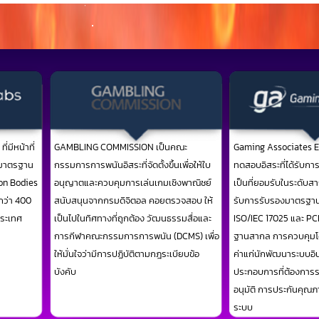
่มีหน้าที่
GAMBLING COMMISSION เป็นคณะ
Gaming Associates E
งมาตรฐาน
กรรมการการพนันอิสระที่จัดตั้งขึ้นเพื่อให้ใบ
ทดสอบอิสระที่ได้รับกา
ion Bodies
อนุญาตและควบคุมการเล่นเกมเชิงพาณิชย์
เป็นที่ยอมรับในระดับสาก
กว่า 400
สนับสนุนจากกรมดิจิตอล คอยตรวจสอบ ให้
รับการรับรองมาตรฐาน
ประเทศ
เป็นไปในทิศทางที่ถูกต้อง วัฒนธรรมสื่อและ
ISO/IEC 17025 และ PC
การกีฬาคณะกรรมการการพนัน (DCMS) เพื่อ
ฐานสากล การควบคุมโดย
ให้มั่นใจว่ามีการปฏิบัติตามกฎระเบียบข้อ
ค่าแก่นักพัฒนาระบบอินเ
บังคับ
ประกอบการที่ต้องการระ
อนุมัติ การประกันคุณ
ระบบ