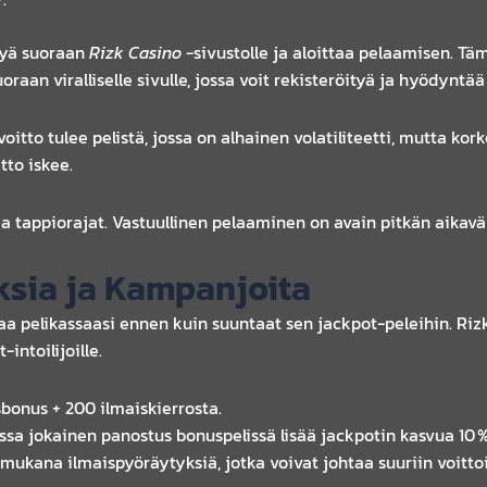
rtyä suoraan
Rizk Casino
-sivustolle ja aloittaa pelaamisen. Täm
uoraan viralliselle sivulle, jossa voit rekisteröityä ja hyödyntä
voitto tulee pelistä, jossa on alhainen volatiliteetti, mutta k
tto iskee.
- ja tappiorajat. Vastuullinen pelaaminen on avain pitkän aikav
sia ja Kampanjoita
aa pelikassaasi ennen kuin suuntaat sen jackpot-peleihin. Riz
intoilijoille.
sbonus + 200 ilmaiskierrosta.
sa jokainen panostus bonuspelissä lisää jackpotin kasvua 10 %
mukana ilmaispyöräytyksiä, jotka voivat johtaa suuriin voittoi