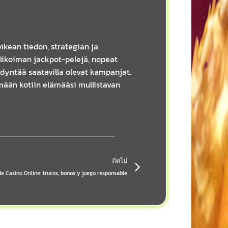
ikean tiedon, strategian ja
alikoiman jackpot-pelejä, nopeat
yödyntää saatavilla olevat kampanjat.
mään kotiin elämääsi mullistavan
Next
ถัดไป
de Casino Online: trucos, bonos y juego responsable