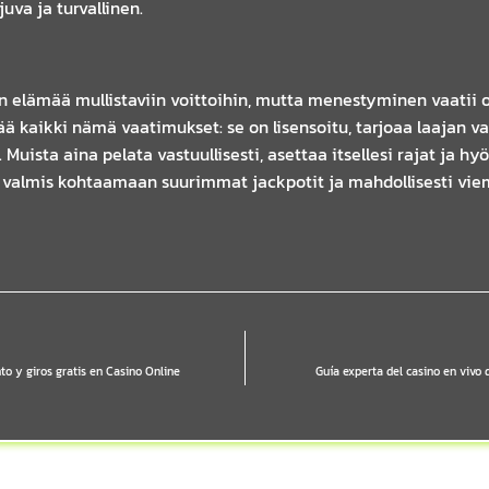
uva ja turvallinen.
n elämää mullistaviin voittoihin, mutta menestyminen vaatii o
ää kaikki nämä vaatimukset: se on lisensoitu, tarjoaa laajan v
Muista aina pelata vastuullisesti, asettaa itsellesi rajat ja h
et valmis kohtaamaan suurimmat jackpotit ja mahdollisesti vie
to y giros gratis en Casino Online
Guía experta del casino en vivo 