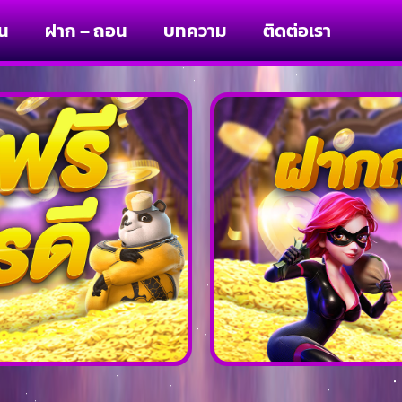
่น
ฝาก – ถอน
บทความ
ติดต่อเรา