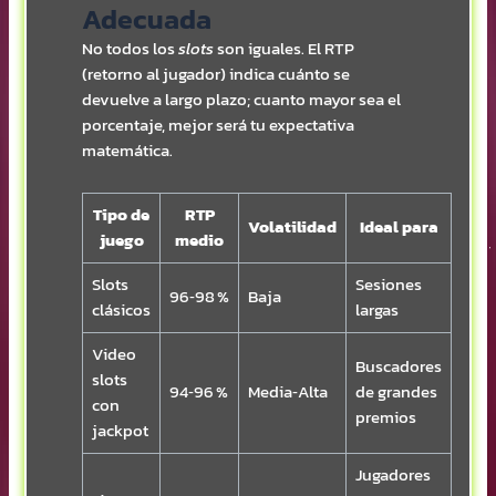
Adecuada
No todos los
slots
son iguales. El RTP
(retorno al jugador) indica cuánto se
devuelve a largo plazo; cuanto mayor sea el
porcentaje, mejor será tu expectativa
matemática.
Tipo de
RTP
Volatilidad
Ideal para
juego
medio
Slots
Sesiones
96‑98 %
Baja
clásicos
largas
Video
Buscadores
slots
94‑96 %
Media‑Alta
de grandes
con
premios
jackpot
Jugadores