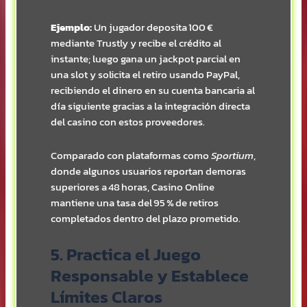
Ejemplo:
Un jugador deposita 100 €
mediante Trustly y recibe el crédito al
instante; luego gana un jackpot parcial en
una slot y solicita el retiro usando PayPal,
recibiendo el dinero en su cuenta bancaria al
día siguiente gracias a la integración directa
del casino con estos proveedores.
Comparado con plataformas como
Sportium
,
donde algunos usuarios reportan demoras
superiores a 48 horas, Casino Online
mantiene una tasa del 95 % de retiros
completados dentro del plazo prometido.
5. Practica el Juego
Responsable y Establece
Límites Claros