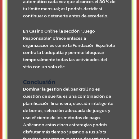
automático cada vez que alcances el 80 % de
tu límite mensual; así podrás decidir si
continuar o detenerte antes de excederlo.
En Casino Online, la sección “Juego
Responsable” ofrece enlaces a
organizaciones como la Fundación Española
contra la Ludopatía y permite bloquear
temporalmente todas las actividades del
sitio con un solo clic.
Conclusión
Dominar la gestión del bankroll no es
cuestión de suerte; es una combinación de
planificación financiera, elección inteligente
de bonos, selección adecuada de juegos y
uso eficiente de los métodos de pago.
Aplicando estas cinco estrategias podrás
disfrutar más tiempo jugando a tus
slots