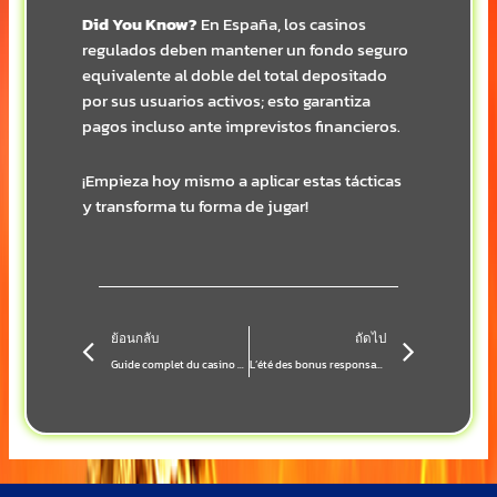
Did You Know?
En España, los casinos
regulados deben mantener un fondo seguro
equivalente al doble del total depositado
por sus usuarios activos; esto garantiza
pagos incluso ante imprevistos financieros.
¡Empieza hoy mismo a aplicar estas tácticas
y transforma tu forma de jugar!
Prev
Next
ย้อนกลับ
ถัดไป
Guide complet du casino en ligne : tout ce qu’il faut savoir avant de jouer
L’été des bonus responsables : comment les sites de jeu utilisent le système de vérification de la réalité pour protéger les joueurs