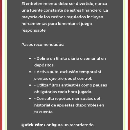
El entretenimiento debe ser divertido, nunca
una fuente constante de estrés financiero. La
mayoría de los casinos regulados incluyen
herramientas para fomentar el juego
responsable.
Pasos recomendados:
• Define un límite diario o semanal en
depósitos.
• Activa auto‑exclusión temporal si
sientes que pierdes el control.
• Utiliza filtros antiestrés como pausas
obligatorias cada hora jugada.
• Consulta reportes mensuales del
historial de apuestas disponibles en
tu cuenta.
Quick Win:
Configura un recordatorio