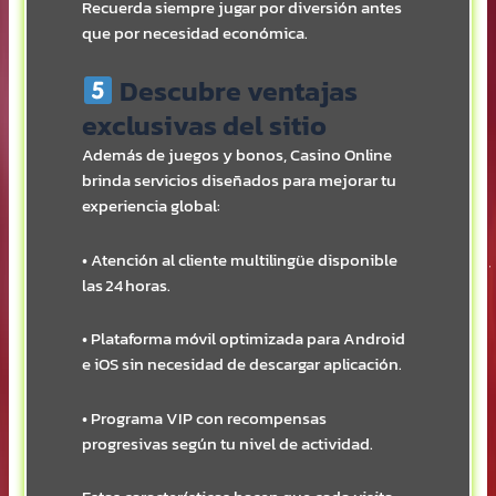
Recuerda siempre jugar por diversión antes
que por necesidad económica.
Descubre ventajas
exclusivas del sitio
Además de juegos y bonos, Casino Online
brinda servicios diseñados para mejorar tu
experiencia global:
• Atención al cliente multilingüe disponible
las 24 horas.
• Plataforma móvil optimizada para Android
e iOS sin necesidad de descargar aplicación.
• Programa VIP con recompensas
progresivas según tu nivel de actividad.