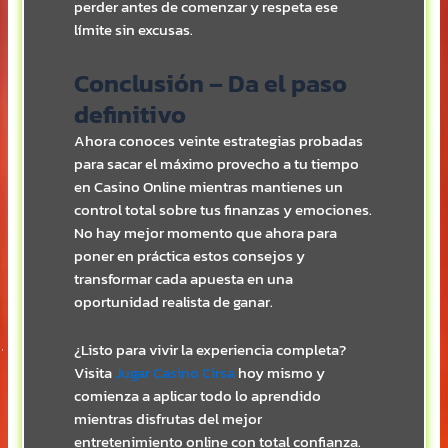
perder antes de comenzar y respeta ese
límite sin excusas.
Conclusión – Da el paso
definitivo
Ahora conoces veinte estrategias probadas
para sacar el máximo provecho a tu tiempo
en Casino Online mientras mantienes un
control total sobre tus finanzas y emociones.
No hay mejor momento que ahora para
poner en práctica estos consejos y
transformar cada apuesta en una
oportunidad realista de ganar.
¿Listo para vivir la experiencia completa?
Visita
Jugar Casino Cirsa
hoy mismo y
comienza a aplicar todo lo aprendido
mientras disfrutas del mejor
entretenimiento online con total confianza.