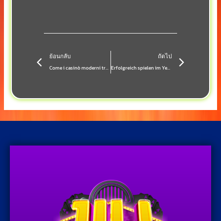
Prev
Next
ย้อนกลับ
ถัดไป
Come i casinò moderni trasformano il “bonus hunting” in un gioco leale: regole, trasparenza e opportunità per i giocatori
Erfolgreich spielen im Yep Casino – Wie Sie mit Bonus‑Strategien zum Gewinner werden