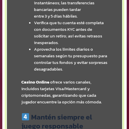
instantáneos; las transferencias
bancarias pueden tardar
entre 3 y 5 días hábiles.
Verifica que tu cuenta esté completa
con documentos KYC antes de
solicitar un retiro; así evitas retrasos
inesperados.
Aprovecha los límites diarios o
semanales según tu presupuesto para
controlar tus fondos y evitar sorpresas
desagradables.
Casino Online
ofrece varios canales,
incluidos tarjetas Visa/Mastercard y
criptomonedas, garantizando que cada
jugador encuentre la opción más cómoda.
Mantén siempre el
juego responsable