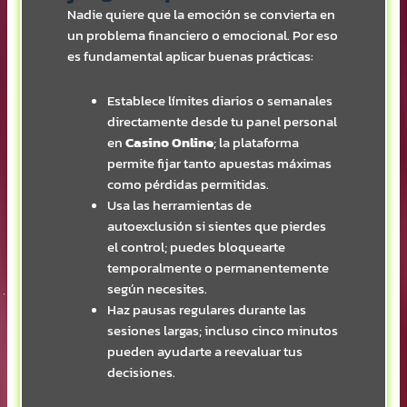
Nadie quiere que la emoción se convierta en
un problema financiero o emocional. Por eso
es fundamental aplicar buenas prácticas:
Establece límites diarios o semanales
directamente desde tu panel personal
en
Casino Online
; la plataforma
permite fijar tanto apuestas máximas
como pérdidas permitidas.
Usa las herramientas de
autoexclusión si sientes que pierdes
el control; puedes bloquearte
temporalmente o permanentemente
según necesites.
Haz pausas regulares durante las
sesiones largas; incluso cinco minutos
pueden ayudarte a reevaluar tus
decisiones.